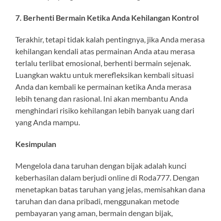
7. Berhenti Bermain Ketika Anda Kehilangan Kontrol
Terakhir, tetapi tidak kalah pentingnya, jika Anda merasa
kehilangan kendali atas permainan Anda atau merasa
terlalu terlibat emosional, berhenti bermain sejenak.
Luangkan waktu untuk merefleksikan kembali situasi
Anda dan kembali ke permainan ketika Anda merasa
lebih tenang dan rasional. Ini akan membantu Anda
menghindari risiko kehilangan lebih banyak uang dari
yang Anda mampu.
Kesimpulan
Mengelola dana taruhan dengan bijak adalah kunci
keberhasilan dalam berjudi online di Roda777. Dengan
menetapkan batas taruhan yang jelas, memisahkan dana
taruhan dan dana pribadi, menggunakan metode
pembayaran yang aman, bermain dengan bijak,