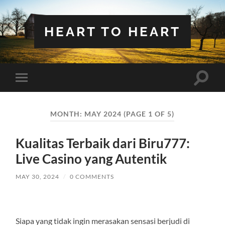
HEART TO HEART
Toggle
Toggle
search
mobile
field
menu
MONTH:
MAY 2024
(PAGE 1 OF 5)
Kualitas Terbaik dari Biru777:
Live Casino yang Autentik
MAY 30, 2024
/
0 COMMENTS
Siapa yang tidak ingin merasakan sensasi berjudi di