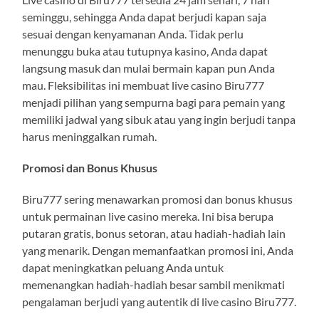
seminggu, sehingga Anda dapat berjudi kapan saja
sesuai dengan kenyamanan Anda. Tidak perlu
menunggu buka atau tutupnya kasino, Anda dapat
langsung masuk dan mulai bermain kapan pun Anda
mau. Fleksibilitas ini membuat live casino Biru777
menjadi pilihan yang sempurna bagi para pemain yang
memiliki jadwal yang sibuk atau yang ingin berjudi tanpa
harus meninggalkan rumah.
Promosi dan Bonus Khusus
Biru777 sering menawarkan promosi dan bonus khusus
untuk permainan live casino mereka. Ini bisa berupa
putaran gratis, bonus setoran, atau hadiah-hadiah lain
yang menarik. Dengan memanfaatkan promosi ini, Anda
dapat meningkatkan peluang Anda untuk
memenangkan hadiah-hadiah besar sambil menikmati
pengalaman berjudi yang autentik di live casino Biru777.