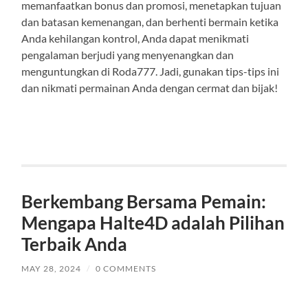
memanfaatkan bonus dan promosi, menetapkan tujuan
dan batasan kemenangan, dan berhenti bermain ketika
Anda kehilangan kontrol, Anda dapat menikmati
pengalaman berjudi yang menyenangkan dan
menguntungkan di Roda777. Jadi, gunakan tips-tips ini
dan nikmati permainan Anda dengan cermat dan bijak!
Berkembang Bersama Pemain:
Mengapa Halte4D adalah Pilihan
Terbaik Anda
MAY 28, 2024
/
0 COMMENTS