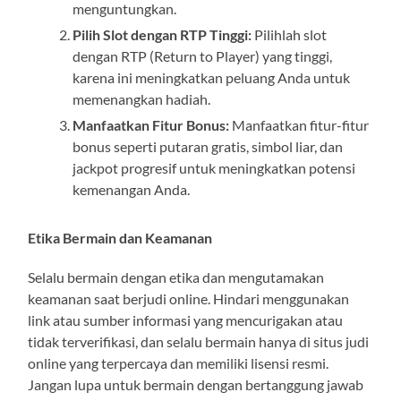
menguntungkan.
Pilih Slot dengan RTP Tinggi:
Pilihlah slot
dengan RTP (Return to Player) yang tinggi,
karena ini meningkatkan peluang Anda untuk
memenangkan hadiah.
Manfaatkan Fitur Bonus:
Manfaatkan fitur-fitur
bonus seperti putaran gratis, simbol liar, dan
jackpot progresif untuk meningkatkan potensi
kemenangan Anda.
Etika Bermain dan Keamanan
Selalu bermain dengan etika dan mengutamakan
keamanan saat berjudi online. Hindari menggunakan
link atau sumber informasi yang mencurigakan atau
tidak terverifikasi, dan selalu bermain hanya di situs judi
online yang terpercaya dan memiliki lisensi resmi.
Jangan lupa untuk bermain dengan bertanggung jawab