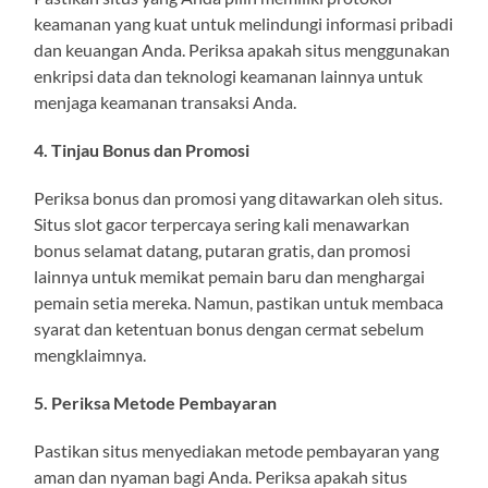
keamanan yang kuat untuk melindungi informasi pribadi
dan keuangan Anda. Periksa apakah situs menggunakan
enkripsi data dan teknologi keamanan lainnya untuk
menjaga keamanan transaksi Anda.
4. Tinjau Bonus dan Promosi
Periksa bonus dan promosi yang ditawarkan oleh situs.
Situs slot gacor terpercaya sering kali menawarkan
bonus selamat datang, putaran gratis, dan promosi
lainnya untuk memikat pemain baru dan menghargai
pemain setia mereka. Namun, pastikan untuk membaca
syarat dan ketentuan bonus dengan cermat sebelum
mengklaimnya.
5. Periksa Metode Pembayaran
Pastikan situs menyediakan metode pembayaran yang
aman dan nyaman bagi Anda. Periksa apakah situs