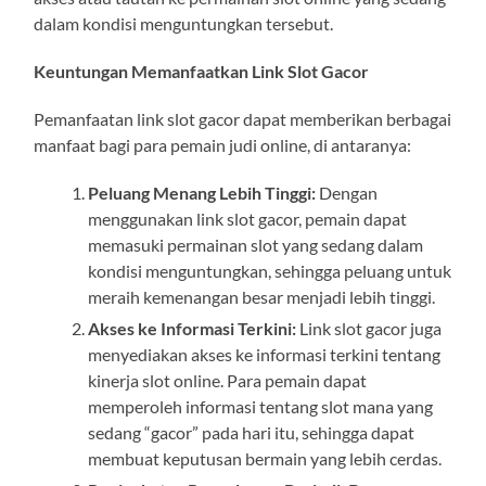
dalam kondisi menguntungkan tersebut.
Keuntungan Memanfaatkan Link Slot Gacor
Pemanfaatan link slot gacor dapat memberikan berbagai
manfaat bagi para pemain judi online, di antaranya:
Peluang Menang Lebih Tinggi:
Dengan
menggunakan link slot gacor, pemain dapat
memasuki permainan slot yang sedang dalam
kondisi menguntungkan, sehingga peluang untuk
meraih kemenangan besar menjadi lebih tinggi.
Akses ke Informasi Terkini:
Link slot gacor juga
menyediakan akses ke informasi terkini tentang
kinerja slot online. Para pemain dapat
memperoleh informasi tentang slot mana yang
sedang “gacor” pada hari itu, sehingga dapat
membuat keputusan bermain yang lebih cerdas.