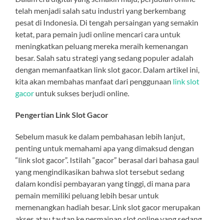
telah menjadi salah satu industri yang berkembang
pesat di Indonesia. Di tengah persaingan yang semakin
ketat, para pemain judi online mencari cara untuk
meningkatkan peluang mereka meraih kemenangan
besar. Salah satu strategi yang sedang populer adalah
dengan memanfaatkan link slot gacor. Dalam artikel ini,
kita akan membahas manfaat dari penggunaan
link slot
gacor
untuk sukses berjudi online.
Pengertian Link Slot Gacor
Sebelum masuk ke dalam pembahasan lebih lanjut,
penting untuk memahami apa yang dimaksud dengan
“link slot gacor”. Istilah “gacor” berasal dari bahasa gaul
yang mengindikasikan bahwa slot tersebut sedang
dalam kondisi pembayaran yang tinggi, di mana para
pemain memiliki peluang lebih besar untuk
memenangkan hadiah besar. Link slot gacor merupakan
akses atau tautan ke permainan slot online yang sedang