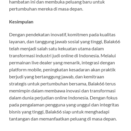
hambatan ini dan membuka peluang baru untuk
pertumbuhan mereka di masa depan.
Kesimpulan
Dengan pendekatan inovatif, komitmen pada kualitas
layanan, dan tanggung jawab sosial yang tinggi, Balak66
telah menjadi salah satu kekuatan utama dalam
transformasi industri judi online di Indonesia. Melalui
permainan live dealer yang menarik, integrasi dengan
platform mobile, peningkatan kesadaran akan praktik
berjudi yang bertanggung jawab, dan kemitraan
strategis untuk pertumbuhan bersama, Balak66 terus
memimpin dalam membawa inovasi dan transformasi
dalam dunia perjudian online Indonesia. Dengan fokus
pada pengalaman pengguna yang unggul dan integritas
bisnis yang tinggi, Balak66 siap untuk menghadapi
tantangan dan memanfaatkan peluang di masa depan.