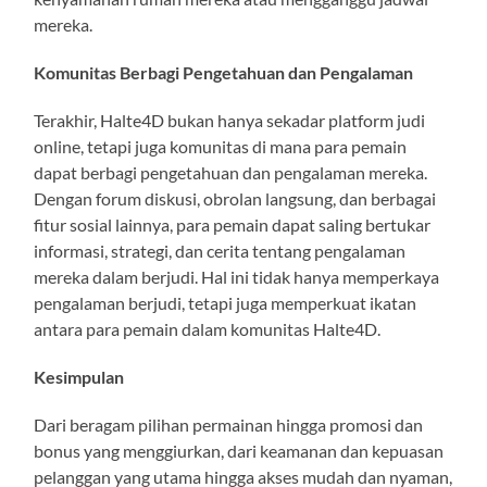
mereka.
Komunitas Berbagi Pengetahuan dan Pengalaman
Terakhir, Halte4D bukan hanya sekadar platform judi
online, tetapi juga komunitas di mana para pemain
dapat berbagi pengetahuan dan pengalaman mereka.
Dengan forum diskusi, obrolan langsung, dan berbagai
fitur sosial lainnya, para pemain dapat saling bertukar
informasi, strategi, dan cerita tentang pengalaman
mereka dalam berjudi. Hal ini tidak hanya memperkaya
pengalaman berjudi, tetapi juga memperkuat ikatan
antara para pemain dalam komunitas Halte4D.
Kesimpulan
Dari beragam pilihan permainan hingga promosi dan
bonus yang menggiurkan, dari keamanan dan kepuasan
pelanggan yang utama hingga akses mudah dan nyaman,