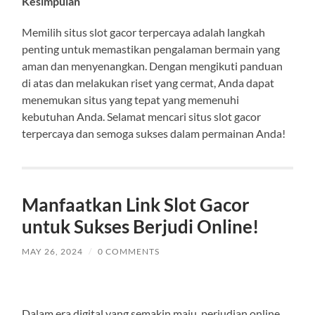
Kesimpulan
Memilih situs slot gacor terpercaya adalah langkah
penting untuk memastikan pengalaman bermain yang
aman dan menyenangkan. Dengan mengikuti panduan
di atas dan melakukan riset yang cermat, Anda dapat
menemukan situs yang tepat yang memenuhi
kebutuhan Anda. Selamat mencari situs slot gacor
terpercaya dan semoga sukses dalam permainan Anda!
Manfaatkan Link Slot Gacor
untuk Sukses Berjudi Online!
MAY 26, 2024
/
0 COMMENTS
Dalam era digital yang semakin maju, perjudian online