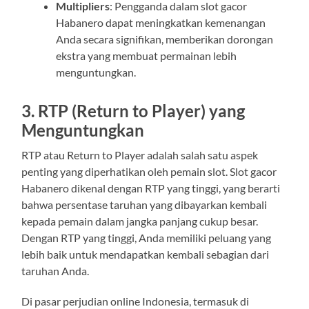
Multipliers
: Pengganda dalam slot gacor
Habanero dapat meningkatkan kemenangan
Anda secara signifikan, memberikan dorongan
ekstra yang membuat permainan lebih
menguntungkan.
3. RTP (Return to Player) yang
Menguntungkan
RTP atau Return to Player adalah salah satu aspek
penting yang diperhatikan oleh pemain slot. Slot gacor
Habanero dikenal dengan RTP yang tinggi, yang berarti
bahwa persentase taruhan yang dibayarkan kembali
kepada pemain dalam jangka panjang cukup besar.
Dengan RTP yang tinggi, Anda memiliki peluang yang
lebih baik untuk mendapatkan kembali sebagian dari
taruhan Anda.
Di pasar perjudian online Indonesia, termasuk di