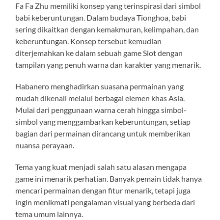
Fa Fa Zhu memiliki konsep yang terinspirasi dari simbol
babi keberuntungan. Dalam budaya Tionghoa, babi
sering dikaitkan dengan kemakmuran, kelimpahan, dan
keberuntungan. Konsep tersebut kemudian
diterjemahkan ke dalam sebuah game Slot dengan
tampilan yang penuh warna dan karakter yang menarik.
Habanero menghadirkan suasana permainan yang
mudah dikenali melalui berbagai elemen khas Asia.
Mulai dari penggunaan warna cerah hingga simbol-
simbol yang menggambarkan keberuntungan, setiap
bagian dari permainan dirancang untuk memberikan
nuansa perayaan.
Tema yang kuat menjadi salah satu alasan mengapa
game ini menarik perhatian. Banyak pemain tidak hanya
mencari permainan dengan fitur menarik, tetapi juga
ingin menikmati pengalaman visual yang berbeda dari
tema umum lainnya.