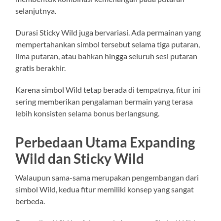
selanjutnya.
Durasi Sticky Wild juga bervariasi. Ada permainan yang
mempertahankan simbol tersebut selama tiga putaran,
lima putaran, atau bahkan hingga seluruh sesi putaran
gratis berakhir.
Karena simbol Wild tetap berada di tempatnya, fitur ini
sering memberikan pengalaman bermain yang terasa
lebih konsisten selama bonus berlangsung.
Perbedaan Utama Expanding
Wild dan Sticky Wild
Walaupun sama-sama merupakan pengembangan dari
simbol Wild, kedua fitur memiliki konsep yang sangat
berbeda.