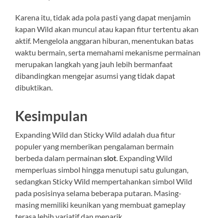
Karena itu, tidak ada pola pasti yang dapat menjamin
kapan Wild akan muncul atau kapan fitur tertentu akan
aktif. Mengelola anggaran hiburan, menentukan batas
waktu bermain, serta memahami mekanisme permainan
merupakan langkah yang jauh lebih bermanfaat
dibandingkan mengejar asumsi yang tidak dapat
dibuktikan.
Kesimpulan
Expanding Wild dan Sticky Wild adalah dua fitur
populer yang memberikan pengalaman bermain
berbeda dalam permainan
slot
. Expanding Wild
memperluas simbol hingga menutupi satu gulungan,
sedangkan Sticky Wild mempertahankan simbol Wild
pada posisinya selama beberapa putaran. Masing-
masing memiliki keunikan yang membuat gameplay
terasa lebih variatif dan menarik.