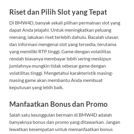
Riset dan Pilih Slot yang Tepat
Di BMW4D, banyak sekali pilihan permainan slot yang
dapat Anda jelajahi. Untuk meningkatkan peluang
menang, lakukan riset terlebih dahulu. Bacalah ulasan
dan informasi mengenai slot yang tersedia, terutama
yang memiliki RTP tinggi. Game dengan volatilitas
rendah biasanya membayar lebih sering meskipun
jumlahnya mungkin tidak sebesar game dengan
volatilitas tinggi. Mengetahui karakteristik masing-
masing game akan membantu Anda membuat
keputusan yang lebih baik.
Manfaatkan Bonus dan Promo
Salah satu keunggulan bermain di BMW4D adalah
banyaknya bonus dan promo yang ditawarkan. Jangan
lewatkan kesempatan untuk memanfaatkan bonus