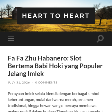
HEART TO HEART
Toggle
Toggle
search
mobile
field
menu
Fa Fa Zhu Habanero: Slot
Bertema Babi Hoki yang Populer
Jelang Imlek
JULY 31, 2026
/
0 COMMENTS
Perayaan Imlek selalu identik dengan berbagai simbol
keberuntungan, mulai dari warna merah, ornamen
tradisional, hingga hewan yang dipercaya membawa
makna positif dalam budaya Tionghoa. Nuansa tersebut