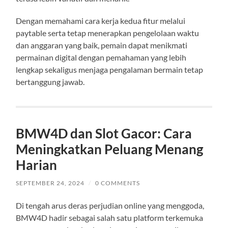
Dengan memahami cara kerja kedua fitur melalui
paytable serta tetap menerapkan pengelolaan waktu
dan anggaran yang baik, pemain dapat menikmati
permainan digital dengan pemahaman yang lebih
lengkap sekaligus menjaga pengalaman bermain tetap
bertanggung jawab.
BMW4D dan Slot Gacor: Cara
Meningkatkan Peluang Menang
Harian
SEPTEMBER 24, 2024
/
0 COMMENTS
Di tengah arus deras perjudian online yang menggoda,
BMW4D hadir sebagai salah satu platform terkemuka