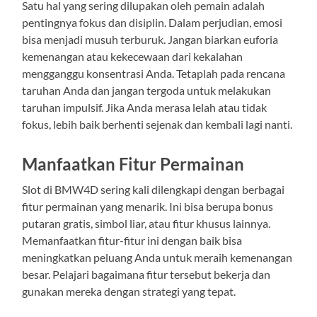
Satu hal yang sering dilupakan oleh pemain adalah
pentingnya fokus dan disiplin. Dalam perjudian, emosi
bisa menjadi musuh terburuk. Jangan biarkan euforia
kemenangan atau kekecewaan dari kekalahan
mengganggu konsentrasi Anda. Tetaplah pada rencana
taruhan Anda dan jangan tergoda untuk melakukan
taruhan impulsif. Jika Anda merasa lelah atau tidak
fokus, lebih baik berhenti sejenak dan kembali lagi nanti.
Manfaatkan Fitur Permainan
Slot di BMW4D sering kali dilengkapi dengan berbagai
fitur permainan yang menarik. Ini bisa berupa bonus
putaran gratis, simbol liar, atau fitur khusus lainnya.
Memanfaatkan fitur-fitur ini dengan baik bisa
meningkatkan peluang Anda untuk meraih kemenangan
besar. Pelajari bagaimana fitur tersebut bekerja dan
gunakan mereka dengan strategi yang tepat.