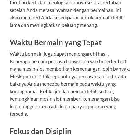
taruhan kecil dan meningkatkannya secara bertahap
setelah Anda merasa nyaman dengan permainan. Ini
akan memberi Anda kesempatan untuk bermain lebih
lama dan meningkatkan peluang menang.
Waktu Bermain yang Tepat
Waktu bermain juga dapat memengaruhi hasil.
Beberapa pemain percaya bahwa ada waktu tertentu di
mana mesin slot memberikan kemenangan lebih banyak.
Meskipun ini tidak sepenuhnya berdasarkan fakta, ada
baiknya Anda mencoba bermain pada waktu yang
kurang ramai. Ketika jumlah pemain lebih sedikit,
kemungkinan mesin slot memberi kemenangan bisa
lebih tinggi, karena ada lebih banyak putaran yang
tersedia.
Fokus dan Disiplin