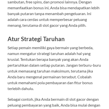
sambutan, free spins, dan promosi lainnya. Dengan
memanfaatkan bonus ini, Anda bisa mendapatkan lebih
banyak putaran tanpa menambah pengeluaran. Ini
adalah cara cerdas untuk memperbesar peluang
menang, terutama di slot gacor yang Anda pilih.
Atur Strategi Taruhan
Setiap pemain memiliki gaya bermain yang berbeda,
namun mengatur strategi taruhan adalah hal yang
krusial. Tentukan berapa banyak yang akan Anda
pertaruhkan dalam setiap putaran. Jangan terburu-buru
untuk memasang taruhan maksimum, terutama jika
Anda baru mengenal permainan tersebut. Cobalah
untuk memahami pola pembayaran dan fitur bonus
terlebih dahulu.
Sebagai contoh, jika Anda bermain di slot gacor dengan
peluang pembayaran yang baik, Anda bisa mulai dengan