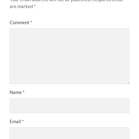
are marked
*
Comment
*
Name
*
Email
*