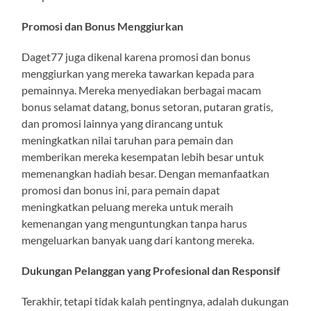
Promosi dan Bonus Menggiurkan
Daget77 juga dikenal karena promosi dan bonus
menggiurkan yang mereka tawarkan kepada para
pemainnya. Mereka menyediakan berbagai macam
bonus selamat datang, bonus setoran, putaran gratis,
dan promosi lainnya yang dirancang untuk
meningkatkan nilai taruhan para pemain dan
memberikan mereka kesempatan lebih besar untuk
memenangkan hadiah besar. Dengan memanfaatkan
promosi dan bonus ini, para pemain dapat
meningkatkan peluang mereka untuk meraih
kemenangan yang menguntungkan tanpa harus
mengeluarkan banyak uang dari kantong mereka.
Dukungan Pelanggan yang Profesional dan Responsif
Terakhir, tetapi tidak kalah pentingnya, adalah dukungan