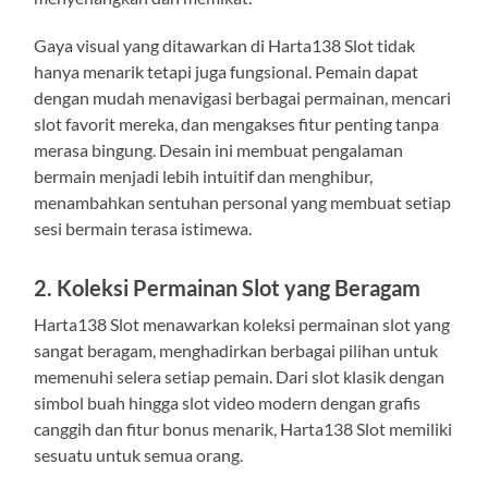
Gaya visual yang ditawarkan di Harta138 Slot tidak
hanya menarik tetapi juga fungsional. Pemain dapat
dengan mudah menavigasi berbagai permainan, mencari
slot favorit mereka, dan mengakses fitur penting tanpa
merasa bingung. Desain ini membuat pengalaman
bermain menjadi lebih intuitif dan menghibur,
menambahkan sentuhan personal yang membuat setiap
sesi bermain terasa istimewa.
2. Koleksi Permainan Slot yang Beragam
Harta138 Slot menawarkan koleksi permainan slot yang
sangat beragam, menghadirkan berbagai pilihan untuk
memenuhi selera setiap pemain. Dari slot klasik dengan
simbol buah hingga slot video modern dengan grafis
canggih dan fitur bonus menarik, Harta138 Slot memiliki
sesuatu untuk semua orang.