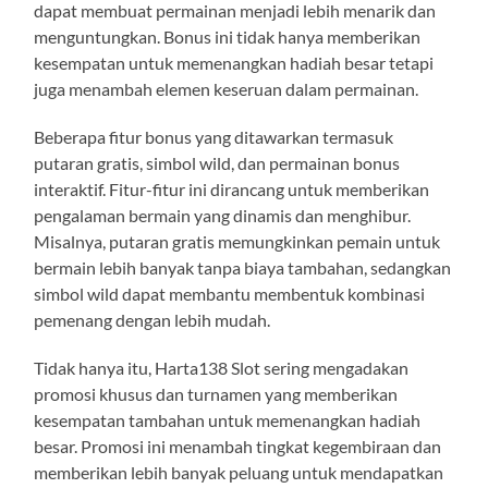
dapat membuat permainan menjadi lebih menarik dan
menguntungkan. Bonus ini tidak hanya memberikan
kesempatan untuk memenangkan hadiah besar tetapi
juga menambah elemen keseruan dalam permainan.
Beberapa fitur bonus yang ditawarkan termasuk
putaran gratis, simbol wild, dan permainan bonus
interaktif. Fitur-fitur ini dirancang untuk memberikan
pengalaman bermain yang dinamis dan menghibur.
Misalnya, putaran gratis memungkinkan pemain untuk
bermain lebih banyak tanpa biaya tambahan, sedangkan
simbol wild dapat membantu membentuk kombinasi
pemenang dengan lebih mudah.
Tidak hanya itu, Harta138 Slot sering mengadakan
promosi khusus dan turnamen yang memberikan
kesempatan tambahan untuk memenangkan hadiah
besar. Promosi ini menambah tingkat kegembiraan dan
memberikan lebih banyak peluang untuk mendapatkan