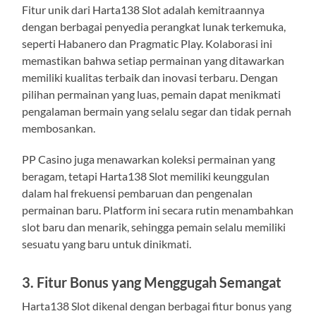
Fitur unik dari Harta138 Slot adalah kemitraannya
dengan berbagai penyedia perangkat lunak terkemuka,
seperti Habanero dan Pragmatic Play. Kolaborasi ini
memastikan bahwa setiap permainan yang ditawarkan
memiliki kualitas terbaik dan inovasi terbaru. Dengan
pilihan permainan yang luas, pemain dapat menikmati
pengalaman bermain yang selalu segar dan tidak pernah
membosankan.
PP Casino juga menawarkan koleksi permainan yang
beragam, tetapi Harta138 Slot memiliki keunggulan
dalam hal frekuensi pembaruan dan pengenalan
permainan baru. Platform ini secara rutin menambahkan
slot baru dan menarik, sehingga pemain selalu memiliki
sesuatu yang baru untuk dinikmati.
3. Fitur Bonus yang Menggugah Semangat
Harta138 Slot dikenal dengan berbagai fitur bonus yang