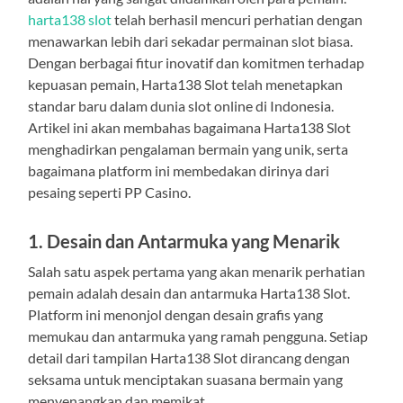
harta138 slot
telah berhasil mencuri perhatian dengan
menawarkan lebih dari sekadar permainan slot biasa.
Dengan berbagai fitur inovatif dan komitmen terhadap
kepuasan pemain, Harta138 Slot telah menetapkan
standar baru dalam dunia slot online di Indonesia.
Artikel ini akan membahas bagaimana Harta138 Slot
menghadirkan pengalaman bermain yang unik, serta
bagaimana platform ini membedakan dirinya dari
pesaing seperti PP Casino.
1. Desain dan Antarmuka yang Menarik
Salah satu aspek pertama yang akan menarik perhatian
pemain adalah desain dan antarmuka Harta138 Slot.
Platform ini menonjol dengan desain grafis yang
memukau dan antarmuka yang ramah pengguna. Setiap
detail dari tampilan Harta138 Slot dirancang dengan
seksama untuk menciptakan suasana bermain yang
menyenangkan dan memikat.