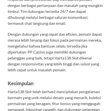
dengan berbagai pertanyaan dan masalah yang mungkin
timbul. Tim dukungan tersedia 24/7 dan dapat
dihubungi melalui berbagai saluran komunikasi,
termasuk chat langsung dan email.
Dengan dukungan yang cepat dan efisien, pemain dapat
merasa lebih tenang dan fokus pada permainan mereka,
mengetahui bahwa bantuan selalu tersedia jika
diperlukan. PP Casino juga memiliki dukungan
pelanggan yang baik, tetapi Harta138 Slot dikenal
dengan responsivitas yang lebih tinggi dan solusi yang
lebih cepat untuk masalah pemain.
Kesimpulan
Harta138 Slot telah berhasil menciptakan pengalaman
bermain yang unik melalui desain yang menarik, koleksi
permainan yang beragam, fitur bonus yang menggugah
semangat, teknologi canggih, dan dukungan pelanggan