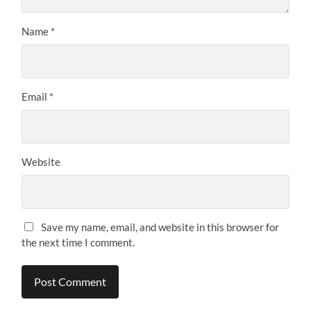
Name
*
Email
*
Website
Save my name, email, and website in this browser for
the next time I comment.