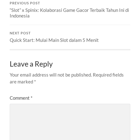
PREVIOUS POST
“Slot” x Spinix: Kolaborasi Game Gacor Terbaik Tahun Ini di
Indonesia
NEXT POST
Quick Start: Mulai Main Slot dalam 5 Menit
Leave a Reply
Your email address will not be published.
Required fields
are marked
*
Comment
*