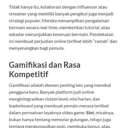
Tidak hanya itu, kolaborasi dengan influencer atau
streamer yang memiliki banyak pengikut juga menjadi
strategi populer. Mereka menampilkan pengalaman
bermain secara real-time, memberikan tutorial, atau
sekadar menunjukkan keseruan bermain. Pendekatan
ini membuat perjudian online terlihat lebih “ramah” dan
menyenangkan bagi pemula.
Gamifikasi dan Rasa
Kompetitif
Gamifikasi adalah elemen penting lain yang memikat
pengguna baru. Banyak platform judi online
mengintegrasikan sistem level, misi harian, dan
leaderboard yang membuat pemain merasa terlibat
dalam permainan layaknya video game.
Slot
, misalnya,
bukan hanya tentang memutar gulungan, tetapi juga
tentang mengumpulkan poin, membuka bonus, atau