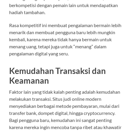
berkompetisi dengan pemain lain untuk mendapatkan
hadiah tambahan.
Rasa kompetitif ini membuat pengalaman bermain lebih
menarik dan membuat pengguna baru lebih mungkin
kembali, karena mereka tidak hanya bermain untuk
menang uang, tetapi juga untuk “menang” dalam
pengalaman digital yang seru.
Kemudahan Transaksi dan
Keamanan
Faktor lain yang tidak kalah penting adalah kemudahan
melakukan transaksi. Situs judi online modern
menyediakan berbagai metode pembayaran, mulai dari
transfer bank, dompet digital, hingga cryptocurrency.
Bagi pengguna baru, kemudahan ini sangat penting
karena mereka ingin mencoba tanpa ribet atau khawatir