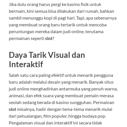
Jika dulu orang harus pergi ke kasino fisik untuk
bermain, kini semua bisa dilakukan dari rumah, bahkan
sambil menunggu kopi di pagi hari. Tapi, apa sebenarnya
yang membuat orang baru tertarik untuk mencoba
peruntungan mereka dalam judi online, terutama
permainan seperti
slot
?
Daya Tarik Visual dan
Interaktif
Salah satu cara paling efektif untuk menarik pengguna
baru adalah melalui desain yang menarik. Banyak situs
judi online menghadirkan antarmuka yang penuh warna,
animasi, dan efek suara yang membuat pemain merasa
seolah sedang berada di kasino sungguhan. Permainan
slot
misalnya, hadir dengan tema-tema menarik mulai
dari petualangan, film populer, hingga budaya pop.
Pengalaman visual dan interaktif ini secara tidak