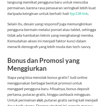
langsung memikat pengguna baru untuk mencoba
permainan, karena rasa penasaran seringkali lebih kuat
daripada keinginan untuk berhati-hati
fyp138 link
.
Selain itu, desain yang responsif juga memungkinkan
pengguna bermain melalui ponsel atau tablet, sehingga
tidak ada hambatan teknis yang menghalangi mereka.
Kemudahan akses ini menjadi faktor kunci dalam
menarik demografi yang lebih muda dan tech-savvy.
Bonus dan Promosi yang
Menggiurkan
Siapa yang bisa menolak bonus gratis? Judi online
menggunakan berbagai bentuk promosi untuk
menggaet pengguna baru. Misalnya, bonus deposit
pertama, putaran gratis, hingga cashback mingguan.
Untuk permainan
slot
, putaran gratis sering kali menjadi
daya tarik utama. Dengan strategi ini, pemain merasa