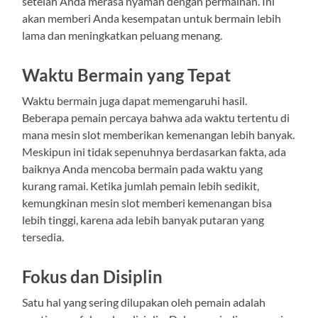
setelah Anda merasa nyaman dengan permainan. Ini
akan memberi Anda kesempatan untuk bermain lebih
lama dan meningkatkan peluang menang.
Waktu Bermain yang Tepat
Waktu bermain juga dapat memengaruhi hasil.
Beberapa pemain percaya bahwa ada waktu tertentu di
mana mesin slot memberikan kemenangan lebih banyak.
Meskipun ini tidak sepenuhnya berdasarkan fakta, ada
baiknya Anda mencoba bermain pada waktu yang
kurang ramai. Ketika jumlah pemain lebih sedikit,
kemungkinan mesin slot memberi kemenangan bisa
lebih tinggi, karena ada lebih banyak putaran yang
tersedia.
Fokus dan Disiplin
Satu hal yang sering dilupakan oleh pemain adalah