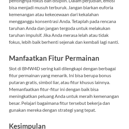
pentingnya fokus dan disiplin. Dalam perjudian, emosi
bisa menjadi musuh terburuk. Jangan biarkan euforia
kemenangan atau kekecewaan dari kekalahan
mengganggu konsentrasi Anda. Tetaplah pada rencana
taruhan Anda dan jangan tergoda untuk melakukan
taruhan impulsif. Jika Anda merasa lelah atau tidak
fokus, lebih baik berhenti sejenak dan kembali lagi nanti.
Manfaatkan Fitur Permainan
Slot di BMW4D sering kali dilengkapi dengan berbagai
fitur permainan yang menarik. Ini bisa berupa bonus
putaran gratis, simbol liar, atau fitur khusus lainnya.
Memanfaatkan fitur-fitur ini dengan baik bisa
meningkatkan peluang Anda untuk meraih kemenangan
besar. Pelajari bagaimana fitur tersebut bekerja dan
gunakan mereka dengan strategi yang tepat.
Kesimpulan