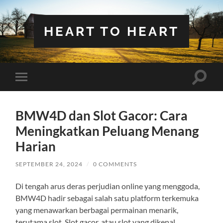
HEART TO HEART
Toggle
Toggle
search
mobile
field
menu
BMW4D dan Slot Gacor: Cara
Meningkatkan Peluang Menang
Harian
SEPTEMBER 24, 2024
/
0 COMMENTS
Di tengah arus deras perjudian online yang menggoda,
BMW4D hadir sebagai salah satu platform terkemuka
yang menawarkan berbagai permainan menarik,
terutama slot. Slot gacor, atau slot yang dikenal