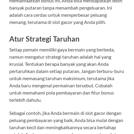
memanfaatkan bonus ini, Anda bisa mendapatkan lebih
banyak putaran tanpa menambah pengeluaran. Ini
adalah cara cerdas untuk memperbesar peluang
menang, terutama di slot gacor yang Anda pilih.
Atur Strategi Taruhan
Setiap pemain memiliki gaya bermain yang berbeda,
namun mengatur strategi taruhan adalah hal yang
krusial. Tentukan berapa banyak yang akan Anda
pertaruhkan dalam setiap putaran. Jangan terburu-buru
untuk memasang taruhan maksimum, terutama jika
Anda baru mengenal permainan tersebut. Cobalah
untuk memahami pola pembayaran dan fitur bonus
terlebih dahulu.
Sebagai contoh, jika Anda bermain di slot gacor dengan
peluang pembayaran yang baik, Anda bisa mulai dengan
taruhan kecil dan meningkatkannya secara bertahap