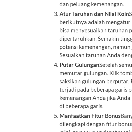
dan peluang kemenangan.
Atur Taruhan dan Nilai Koin
S
berikutnya adalah mengatur t
bisa menyesuaikan taruhan p
dipertaruhkan. Semakin tingg
potensi kemenangan, namun ju
Sesuaikan taruhan Anda deng
Putar Gulungan
Setelah semu
memutar gulungan. Klik tom
saksikan gulungan berputar. 
terjadi pada beberapa garis 
kemenangan Anda jika Anda 
di beberapa garis.
Manfaatkan Fitur Bonus
Bany
dilengkapi dengan fitur bonus