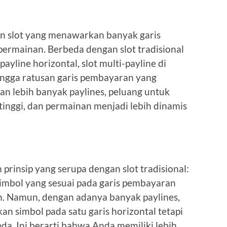
sin slot yang menawarkan banyak garis
permainan. Berbeda dengan slot tradisional
ayline horizontal, slot multi-payline di
ingga ratusan garis pembayaran yang
an lebih banyak paylines, peluang untuk
inggi, dan permainan menjadi lebih dinamis
 prinsip yang serupa dengan slot tradisional:
mbol yang sesuai pada garis pembayaran
. Namun, dengan adanya banyak paylines,
n simbol pada satu garis horizontal tetapi
da. Ini berarti bahwa Anda memiliki lebih