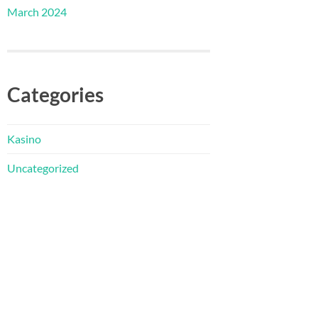
March 2024
Categories
Kasino
Uncategorized