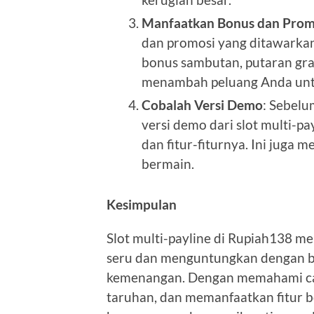
Manfaatkan Bonus dan Prom
dan promosi yang ditawarkan 
bonus sambutan, putaran grat
menambah peluang Anda un
Cobalah Versi Demo
: Sebel
versi demo dari slot multi-
dan fitur-fiturnya. Ini juga
bermain.
Kesimpulan
Slot multi-payline di Rupiah138 
seru dan menguntungkan dengan b
kemenangan. Dengan memahami cara
taruhan, dan memanfaatkan fitur 