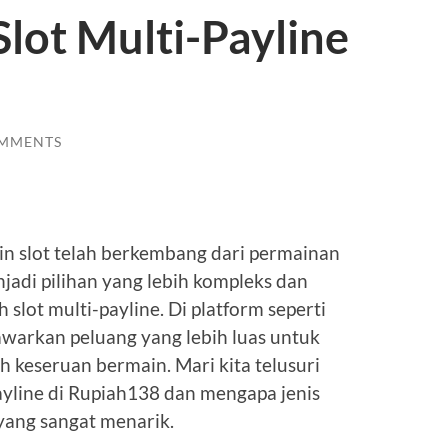
lot Multi-Payline
OMMENTS
in slot telah berkembang dari permainan
jadi pilihan yang lebih kompleks dan
slot multi-payline. Di platform seperti
awarkan peluang yang lebih luas untuk
eseruan bermain. Mari kita telusuri
ayline di Rupiah138 dan mengapa jenis
 yang sangat menarik.