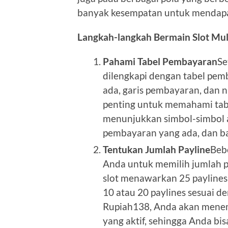
banyak kesempatan untuk mendap
Langkah-langkah Bermain Slot Mul
Pahami Tabel Pembayaran
Se
dilengkapi dengan tabel pem
ada, garis pembayaran, dan 
penting untuk memahami tab
menunjukkan simbol-simbol a
pembayaran yang ada, dan b
Tentukan Jumlah Payline
Beb
Anda untuk memilih jumlah pay
slot menawarkan 25 paylines
10 atau 20 paylines sesuai d
Rupiah138, Anda akan menem
yang aktif, sehingga Anda b