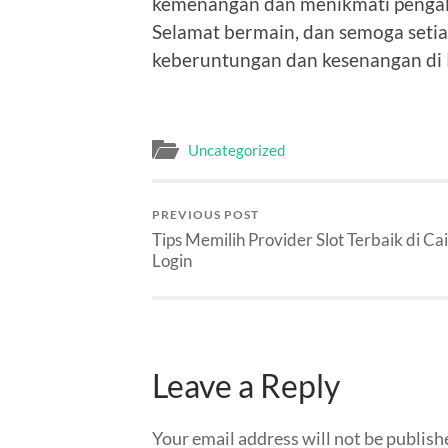
kemenangan dan menikmati penga
Selamat bermain, dan semoga set
keberuntungan dan kesenangan di
Uncategorized
PREVIOUS POST
Tips Memilih Provider Slot Terbaik di Ca
Login
Leave a Reply
Your email address will not be publish