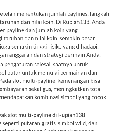
etelah menentukan jumlah paylines, langkah
aruhan dan nilai koin. Di Rupiah138, Anda
er payline dan jumlah koin yang
i taruhan dan nilai koin, semakin besar
ga semakin tinggi risiko yang dihadapi.
an anggaran dan strategi bermain Anda.
a pengaturan selesai, saatnya untuk
bol putar untuk memulai permainan dan
Pada slot multi-payline, kemenangan bisa
pembayaran sekaligus, meningkatkan total
mendapatkan kombinasi simbol yang cocok
ak slot multi-payline di Rupiah138
 seperti putaran gratis, simbol wild, dan