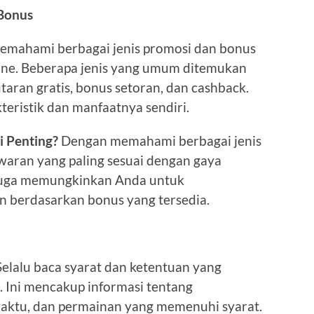
 Bonus
emahami berbagai jenis promosi dan bonus
nline. Beberapa jenis yang umum ditemukan
aran gratis, bonus setoran, dan cashback.
teristik dan manfaatnya sendiri.
 Penting?
Dengan memahami berbagai jenis
waran yang paling sesuai dengan gaya
 juga memungkinkan Anda untuk
n berdasarkan bonus yang tersedia.
elalu baca syarat dan ketentuan yang
. Ini mencakup informasi tentang
waktu, dan permainan yang memenuhi syarat.