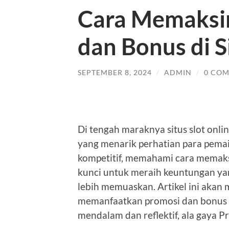
Cara Memaksi
dan Bonus di S
SEPTEMBER 8, 2024
/
ADMIN
/
0 CO
Di tengah maraknya situs slot onl
yang menarik perhatian para pemai
kompetitif, memahami cara memak
kunci untuk meraih keuntungan ya
lebih memuaskan. Artikel ini akan 
memanfaatkan promosi dan bonus di
mendalam dan reflektif, ala gaya 