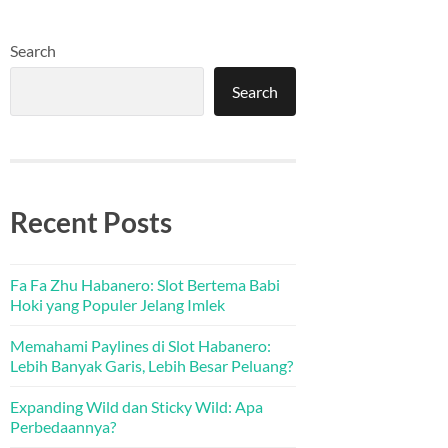
Search
Search
Recent Posts
Fa Fa Zhu Habanero: Slot Bertema Babi
Hoki yang Populer Jelang Imlek
Memahami Paylines di Slot Habanero:
Lebih Banyak Garis, Lebih Besar Peluang?
Expanding Wild dan Sticky Wild: Apa
Perbedaannya?