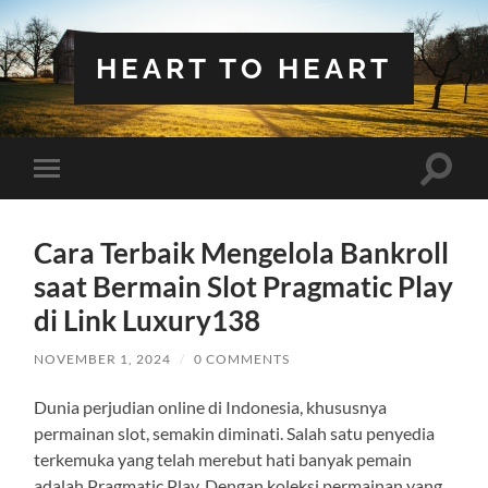
HEART TO HEART
Toggle
Toggle
search
mobile
field
menu
Cara Terbaik Mengelola Bankroll
saat Bermain Slot Pragmatic Play
di Link Luxury138
NOVEMBER 1, 2024
/
0 COMMENTS
Dunia perjudian online di Indonesia, khususnya
permainan slot, semakin diminati. Salah satu penyedia
terkemuka yang telah merebut hati banyak pemain
adalah Pragmatic Play. Dengan koleksi permainan yang