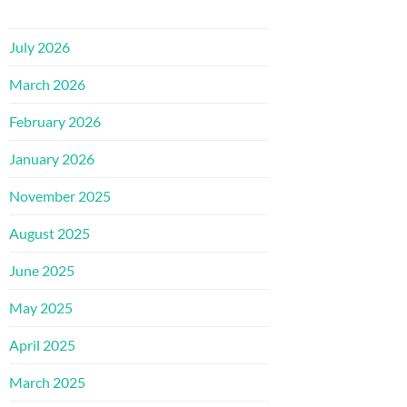
July 2026
March 2026
February 2026
January 2026
November 2025
August 2025
June 2025
May 2025
April 2025
March 2025