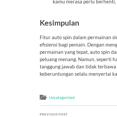
kamu merasa perlu berhenti, s
Kesimpulan
Fitur auto spin dalam permainan 
efisiensi bagi pemain.
Dengan menge
permainan yang tepat, auto spin 
peluang menang.
Namun, seperti h
tanggung jawab dan tidak terbawa
keberuntungan selalu menyertai k
Uncategorized
PREVIOUS POST