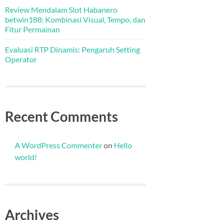
Review Mendalam Slot Habanero
betwin188: Kombinasi Visual, Tempo, dan
Fitur Permainan
Evaluasi RTP Dinamis: Pengaruh Setting
Operator
Recent Comments
A WordPress Commenter
on
Hello
world!
Archives