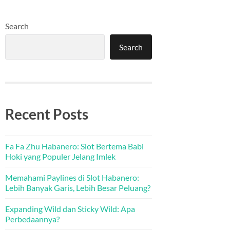
Search
Search
Recent Posts
Fa Fa Zhu Habanero: Slot Bertema Babi
Hoki yang Populer Jelang Imlek
Memahami Paylines di Slot Habanero:
Lebih Banyak Garis, Lebih Besar Peluang?
Expanding Wild dan Sticky Wild: Apa
Perbedaannya?