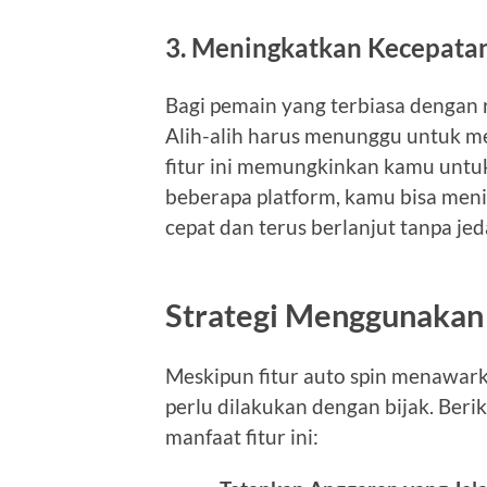
3.
Meningkatkan Kecepata
Bagi pemain yang terbiasa dengan 
Alih-alih harus menunggu untuk me
fitur ini memungkinkan kamu untu
beberapa platform, kamu bisa men
cepat dan terus berlanjut tanpa jed
Strategi Menggunakan 
Meskipun fitur auto spin menawar
perlu dilakukan dengan bijak.
Berik
manfaat fitur ini:​