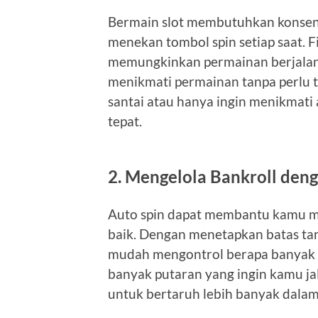
Bermain slot membutuhkan konsentra
menekan tombol spin setiap saat.
F
memungkinkan permainan berjalan 
menikmati permainan tanpa perlu 
santai atau hanya ingin menikmati a
tepat.
2.
Mengelola Bankroll deng
Auto spin dapat membantu kamu m
baik.
Dengan menetapkan batas tar
mudah mengontrol berapa banyak 
banyak putaran yang ingin kamu ja
untuk bertaruh lebih banyak dalam