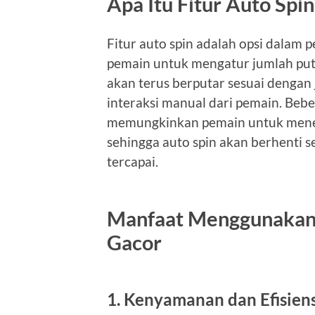
Apa Itu Fitur Auto Spin
Fitur auto spin adalah opsi dalam
pemain untuk mengatur jumlah put
akan terus berputar sesuai dengan 
interaksi manual dari pemain.
Bebe
memungkinkan pemain untuk menet
sehingga auto spin akan berhenti s
tercapai.
​
Manfaat Menggunakan F
Gacor
1.
Kenyamanan dan Efisiens