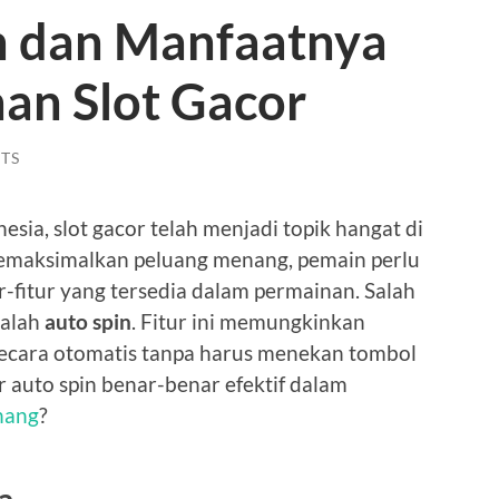
in dan Manfaatnya
an Slot Gacor
TS
sia, slot gacor telah menjadi topik hangat di
maksimalkan peluang menang, pemain perlu
fitur yang tersedia dalam permainan.
Salah
dalah
auto spin
.
Fitur ini memungkinkan
ecara otomatis tanpa harus menekan tombol
 auto spin benar-benar efektif dalam
nang
?