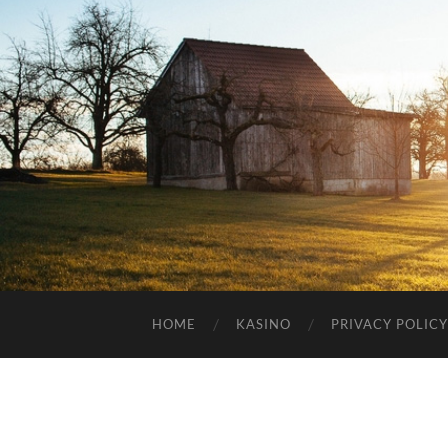
HOME
KASINO
PRIVACY POLICY