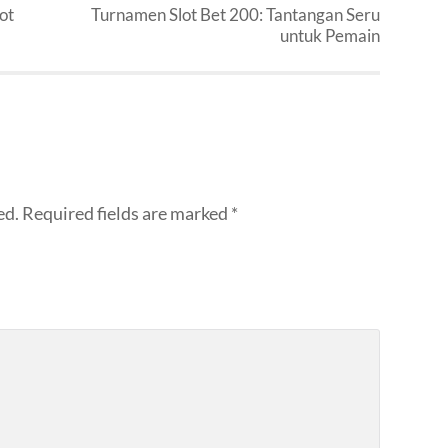
ot
Turnamen Slot Bet 200: Tantangan Seru
untuk Pemain
ed.
Required fields are marked
*