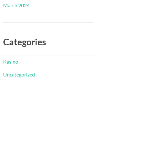
March 2024
Categories
Kasino
Uncategorized