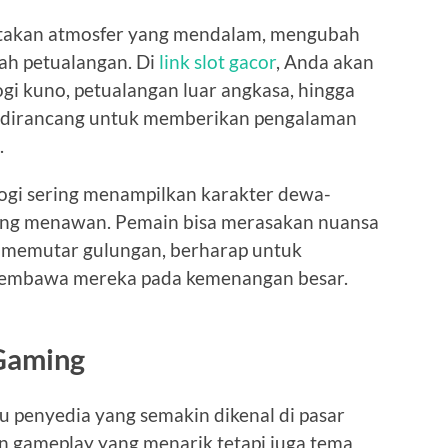
ptakan atmosfer yang mendalam, mengubah
ah petualangan. Di
link slot gacor
, Anda akan
i kuno, petualangan luar angkasa, hingga
ma dirancang untuk memberikan pengalaman
.
logi sering menampilkan karakter dewa-
yang menawan. Pemain bisa merasakan nuansa
a memutar gulungan, berharap untuk
embawa mereka pada kemenangan besar.
Gaming
u penyedia yang semakin dikenal di pasar
n gameplay yang menarik tetapi juga tema