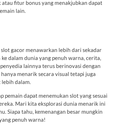
ik atau fitur bonus yang menakjubkan dapat
emain lain.
 slot gacor menawarkan lebih dari sekadar
e dalam dunia yang penuh warna, cerita,
penyedia lainnya terus berinovasi dengan
hanya menarik secara visual tetapi juga
 lebih dalam.
iap pemain dapat menemukan slot yang sesuai
eka. Mari kita eksplorasi dunia menarik ini
ahu. Siapa tahu, kemenangan besar mungkin
 yang penuh warna!