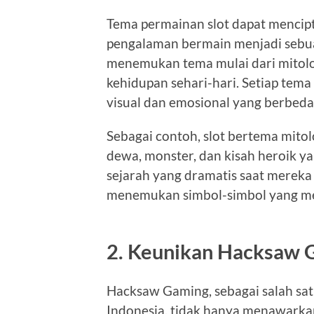
Tema permainan slot dapat menci
pengalaman bermain menjadi sebu
menemukan tema mulai dari mitolog
kehidupan sehari-hari. Setiap te
visual dan emosional yang berbeda
Sebagai contoh, slot bertema mito
dewa, monster, dan kisah heroik 
sejarah yang dramatis saat merek
menemukan simbol-simbol yang m
2. Keunikan Hacksaw 
Hacksaw Gaming, sebagai salah sat
Indonesia, tidak hanya menawarka