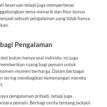
bah keseruan tetapi juga memperbesar
gabungkan tema menarik dan fitur bonus
menjadi sebuah pengalaman yang tidak hanya
kan.
rbagi Pengalaman
slot bukan hanya soal individu; ini juga
r memberikan ruang bagi pemain untuk
an momen-momen berharga. Dalam berbagai
main sering membagikan kemenangan mereka
t.
ya pengalaman pribadi, tetapi juga
ntara pemain. Berbagi cerita tentang jackpot