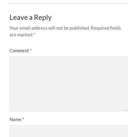
Leave a Reply
Your email address will not be published.
Required fields
are marked
*
Comment
*
Name
*