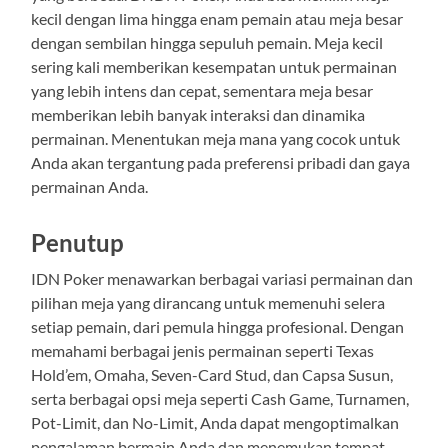
kecil dengan lima hingga enam pemain atau meja besar
dengan sembilan hingga sepuluh pemain. Meja kecil
sering kali memberikan kesempatan untuk permainan
yang lebih intens dan cepat, sementara meja besar
memberikan lebih banyak interaksi dan dinamika
permainan. Menentukan meja mana yang cocok untuk
Anda akan tergantung pada preferensi pribadi dan gaya
permainan Anda.
Penutup
IDN Poker menawarkan berbagai variasi permainan dan
pilihan meja yang dirancang untuk memenuhi selera
setiap pemain, dari pemula hingga profesional. Dengan
memahami berbagai jenis permainan seperti Texas
Hold’em, Omaha, Seven-Card Stud, dan Capsa Susun,
serta berbagai opsi meja seperti Cash Game, Turnamen,
Pot-Limit, dan No-Limit, Anda dapat mengoptimalkan
pengalaman bermain Anda dan menemukan tempat