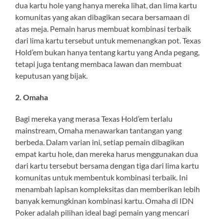
dua kartu hole yang hanya mereka lihat, dan lima kartu
komunitas yang akan dibagikan secara bersamaan di
atas meja. Pemain harus membuat kombinasi terbaik
dari lima kartu tersebut untuk memenangkan pot. Texas
Hold’em bukan hanya tentang kartu yang Anda pegang,
tetapi juga tentang membaca lawan dan membuat
keputusan yang bijak.
2. Omaha
Bagi mereka yang merasa Texas Hold’em terlalu
mainstream, Omaha menawarkan tantangan yang
berbeda. Dalam varian ini, setiap pemain dibagikan
empat kartu hole, dan mereka harus menggunakan dua
dari kartu tersebut bersama dengan tiga dari lima kartu
komunitas untuk membentuk kombinasi terbaik. Ini
menambah lapisan kompleksitas dan memberikan lebih
banyak kemungkinan kombinasi kartu. Omaha di IDN
Poker adalah pilihan ideal bagi pemain yang mencari