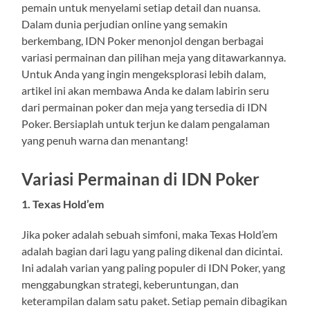
pemain untuk menyelami setiap detail dan nuansa.
Dalam dunia perjudian online yang semakin
berkembang, IDN Poker menonjol dengan berbagai
variasi permainan dan pilihan meja yang ditawarkannya.
Untuk Anda yang ingin mengeksplorasi lebih dalam,
artikel ini akan membawa Anda ke dalam labirin seru
dari permainan poker dan meja yang tersedia di IDN
Poker. Bersiaplah untuk terjun ke dalam pengalaman
yang penuh warna dan menantang!
Variasi Permainan di IDN Poker
1. Texas Hold’em
Jika poker adalah sebuah simfoni, maka Texas Hold’em
adalah bagian dari lagu yang paling dikenal dan dicintai.
Ini adalah varian yang paling populer di IDN Poker, yang
menggabungkan strategi, keberuntungan, dan
keterampilan dalam satu paket. Setiap pemain dibagikan