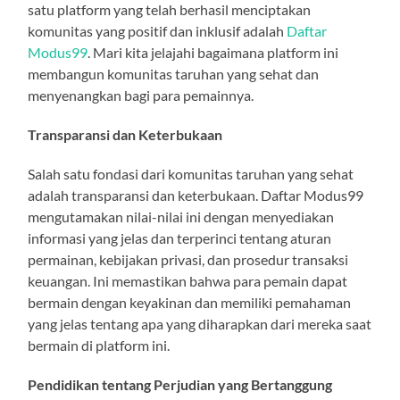
satu platform yang telah berhasil menciptakan
komunitas yang positif dan inklusif adalah
Daftar
Modus99
. Mari kita jelajahi bagaimana platform ini
membangun komunitas taruhan yang sehat dan
menyenangkan bagi para pemainnya.
Transparansi dan Keterbukaan
Salah satu fondasi dari komunitas taruhan yang sehat
adalah transparansi dan keterbukaan. Daftar Modus99
mengutamakan nilai-nilai ini dengan menyediakan
informasi yang jelas dan terperinci tentang aturan
permainan, kebijakan privasi, dan prosedur transaksi
keuangan. Ini memastikan bahwa para pemain dapat
bermain dengan keyakinan dan memiliki pemahaman
yang jelas tentang apa yang diharapkan dari mereka saat
bermain di platform ini.
Pendidikan tentang Perjudian yang Bertanggung