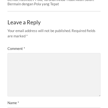
Bermain dengan Pola yang Tepat
Leave a Reply
Your email address will not be published.
Required fields
are marked
*
Comment
*
Name
*