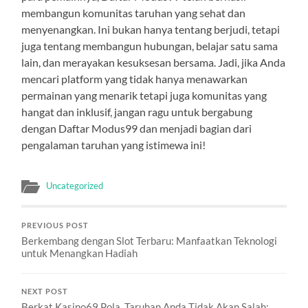
membangun komunitas taruhan yang sehat dan
menyenangkan. Ini bukan hanya tentang berjudi, tetapi
juga tentang membangun hubungan, belajar satu sama
lain, dan merayakan kesuksesan bersama. Jadi, jika Anda
mencari platform yang tidak hanya menawarkan
permainan yang menarik tetapi juga komunitas yang
hangat dan inklusif, jangan ragu untuk bergabung
dengan Daftar Modus99 dan menjadi bagian dari
pengalaman taruhan yang istimewa ini!
Uncategorized
PREVIOUS POST
Berkembang dengan Slot Terbaru: Manfaatkan Teknologi
untuk Menangkan Hadiah
NEXT POST
Berkat Kasino69 Pola, Taruhan Anda Tidak Akan Salah: