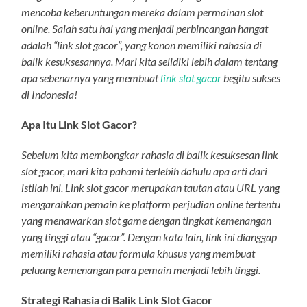
mencoba keberuntungan mereka dalam permainan slot
online. Salah satu hal yang menjadi perbincangan hangat
adalah “link slot gacor”, yang konon memiliki rahasia di
balik kesuksesannya. Mari kita selidiki lebih dalam tentang
apa sebenarnya yang membuat
link slot gacor
begitu sukses
di Indonesia!
Apa Itu Link Slot Gacor?
Sebelum kita membongkar rahasia di balik kesuksesan link
slot gacor, mari kita pahami terlebih dahulu apa arti dari
istilah ini. Link slot gacor merupakan tautan atau URL yang
mengarahkan pemain ke platform perjudian online tertentu
yang menawarkan slot game dengan tingkat kemenangan
yang tinggi atau “gacor”. Dengan kata lain, link ini dianggap
memiliki rahasia atau formula khusus yang membuat
peluang kemenangan para pemain menjadi lebih tinggi.
Strategi Rahasia di Balik Link Slot Gacor