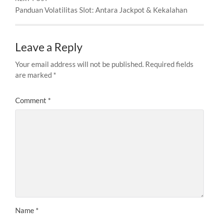
Panduan Volatilitas Slot: Antara Jackpot & Kekalahan
Leave a Reply
Your email address will not be published.
Required fields
are marked
*
Comment
*
Name
*