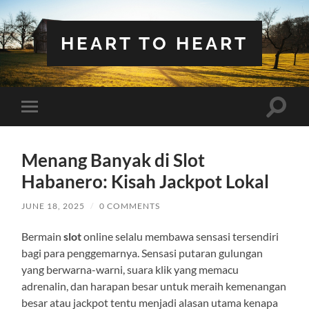
HEART TO HEART
Toggle
Toggle
search
mobile
field
menu
Menang Banyak di Slot
Habanero: Kisah Jackpot Lokal
JUNE 18, 2025
/
0 COMMENTS
Bermain
slot
online selalu membawa sensasi tersendiri
bagi para penggemarnya. Sensasi putaran gulungan
yang berwarna-warni, suara klik yang memacu
adrenalin, dan harapan besar untuk meraih kemenangan
besar atau jackpot tentu menjadi alasan utama kenapa