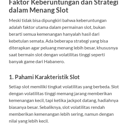
Faktor Keberuntungan dan Strategi
dalam Menang Slot
Meski tidak bisa dipungkiri bahwa keberuntungan
adalah faktor utama dalam permainan slot, bukan
berarti semua kemenangan hanyalah hasil dari
kebetulan semata. Ada beberapa strategi yang bisa
diterapkan agar peluang menang lebih besar, khususnya
saat bermain slot dengan volatilitas tinggi seperti
banyak game dari Habanero.
1.
Pahami Karakteristik Slot
Setiap slot memiliki tingkat volatilitas yang berbeda. Slot
dengan volatilitas tinggi memang jarang memberikan
kemenangan kecil, tapi ketika jackpot datang, hadiahnya
biasanya besar. Sebaliknya, slot volatilitas rendah
memberikan kemenangan lebih sering, namun dengan
nilai yang lebih kecil.