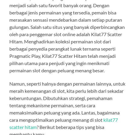
menjadi salah satu favorit banyak orang. Dengan
berbagai jenis permainan yang tersedia, pemain bisa
merasakan sensasi mendebarkan dalam setiap putaran
gulungan. Salah satu situs yang banyak diperbincangkan
oleh para penggemar slot online adalah Kilat77 Scatter
Hitam. Menghadirkan koleksi permainan slot dari
berbagai penyedia perangkat lunak ternama seperti
Pragmatic Play, Kilat77 Scatter Hitam telah menjadi
pilihan utama para penjudi yang ingin menikmati
permainan slot dengan peluang menang besar.
Namun, seperti halnya dengan permainan lainnya, untuk
meraih kemenangan di slot, kita perlu lebih dari sekadar
keberuntungan. Dibutuhkan strategi, pemahaman
tentang mekanisme permainan, serta cara
memaksimalkan peluang yang ada. Lantas, bagaimana
cara mengoptimalkan peluang menang di slot
kilat77
scatter hitam
? Berikut beberapa tips yang bisa
membantu kamu.