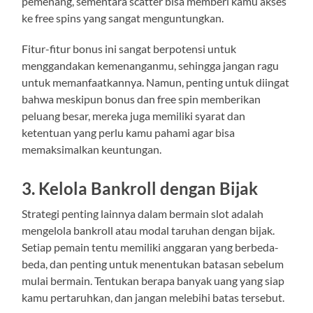
pemenang, sementara scatter bisa memberi kamu akses
ke free spins yang sangat menguntungkan.
Fitur-fitur bonus ini sangat berpotensi untuk
menggandakan kemenanganmu, sehingga jangan ragu
untuk memanfaatkannya. Namun, penting untuk diingat
bahwa meskipun bonus dan free spin memberikan
peluang besar, mereka juga memiliki syarat dan
ketentuan yang perlu kamu pahami agar bisa
memaksimalkan keuntungan.
3. Kelola Bankroll dengan Bijak
Strategi penting lainnya dalam bermain slot adalah
mengelola bankroll atau modal taruhan dengan bijak.
Setiap pemain tentu memiliki anggaran yang berbeda-
beda, dan penting untuk menentukan batasan sebelum
mulai bermain. Tentukan berapa banyak uang yang siap
kamu pertaruhkan, dan jangan melebihi batas tersebut.