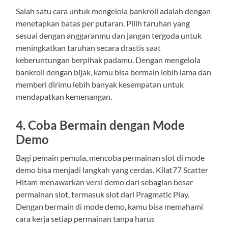
Salah satu cara untuk mengelola bankroll adalah dengan
menetapkan batas per putaran. Pilih taruhan yang
sesuai dengan anggaranmu dan jangan tergoda untuk
meningkatkan taruhan secara drastis saat
keberuntungan berpihak padamu. Dengan mengelola
bankroll dengan bijak, kamu bisa bermain lebih lama dan
memberi dirimu lebih banyak kesempatan untuk
mendapatkan kemenangan.
4. Coba Bermain dengan Mode
Demo
Bagi pemain pemula, mencoba permainan slot di mode
demo bisa menjadi langkah yang cerdas. Kilat77 Scatter
Hitam menawarkan versi demo dari sebagian besar
permainan slot, termasuk slot dari Pragmatic Play.
Dengan bermain di mode demo, kamu bisa memahami
cara kerja setiap permainan tanpa harus