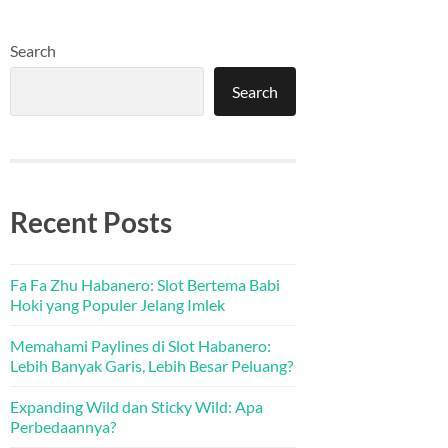
Search
Search
Recent Posts
Fa Fa Zhu Habanero: Slot Bertema Babi
Hoki yang Populer Jelang Imlek
Memahami Paylines di Slot Habanero:
Lebih Banyak Garis, Lebih Besar Peluang?
Expanding Wild dan Sticky Wild: Apa
Perbedaannya?