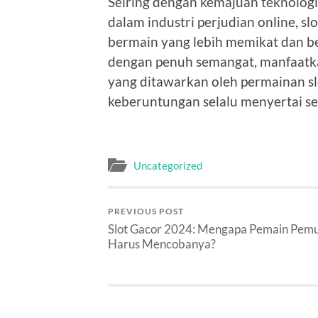
Seiring dengan kemajuan teknologi
dalam industri perjudian online, s
bermain yang lebih memikat dan ber
dengan penuh semangat, manfaatka
yang ditawarkan oleh permainan s
keberuntungan selalu menyertai se
Uncategorized
PREVIOUS POST
Slot Gacor 2024: Mengapa Pemain Pemu
Harus Mencobanya?