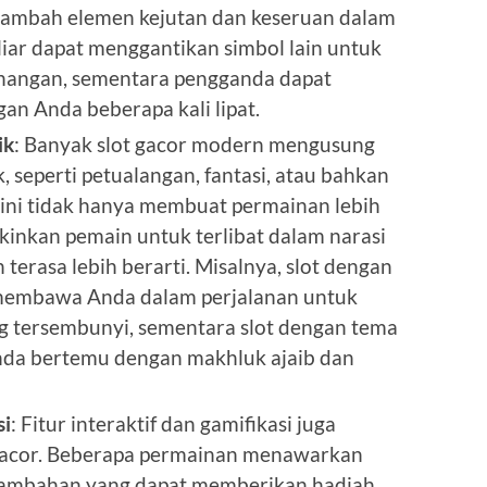
nambah elemen kejutan dan keseruan dalam
liar dapat menggantikan simbol lain untuk
angan, sementara pengganda dapat
an Anda beberapa kali lipat.
ik
: Banyak slot gacor modern mengusung
, seperti petualangan, fantasi, atau bahkan
ru ini tidak hanya membuat permainan lebih
kinkan pemain untuk terlibat dalam narasi
terasa lebih berarti. Misalnya, slot dengan
membawa Anda dalam perjalanan untuk
 tersembunyi, sementara slot dengan tema
nda bertemu dengan makhluk ajaib dan
si
: Fitur interaktif dan gamifikasi juga
 gacor. Beberapa permainan menawarkan
tambahan yang dapat memberikan hadiah