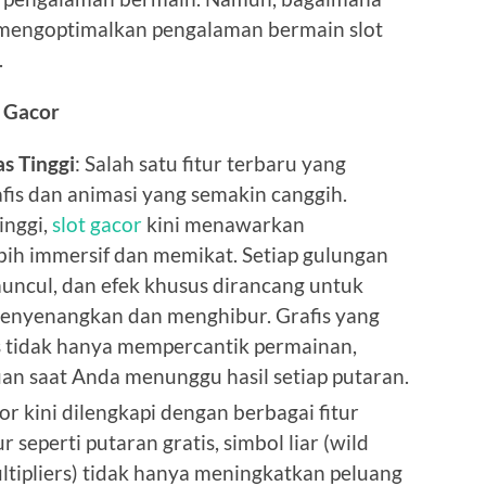
t mengoptimalkan pengalaman bermain slot
.
t Gacor
as Tinggi
: Salah satu fitur terbaru yang
fis dan animasi yang semakin canggih.
inggi,
slot gacor
kini menawarkan
ih immersif dan memikat. Setiap gulungan
muncul, dan efek khusus dirancang untuk
enyenangkan dan menghibur. Grafis yang
s tidak hanya mempercantik permainan,
an saat Anda menunggu hasil setiap putaran.
cor kini dilengkapi dengan berbagai fitur
r seperti putaran gratis, simbol liar (wild
ltipliers) tidak hanya meningkatkan peluang