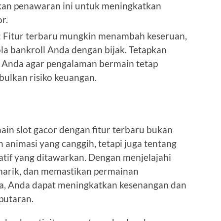
kan penawaran ini untuk meningkatkan
r.
: Fitur terbaru mungkin menambah keseruan,
la bankroll Anda dengan bijak. Tetapkan
n Anda agar pengalaman bermain tetap
lkan risiko keuangan.
n slot gacor dengan fitur terbaru bukan
 animasi yang canggih, tetapi juga tentang
if yang ditawarkan. Dengan menjelajahi
enarik, dan memastikan permainan
a, Anda dapat meningkatkan kesenangan dan
putaran.