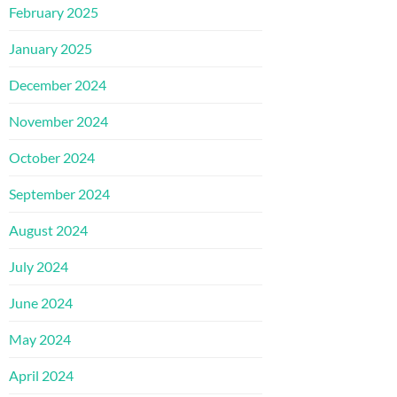
February 2025
January 2025
December 2024
November 2024
October 2024
September 2024
August 2024
July 2024
June 2024
May 2024
April 2024