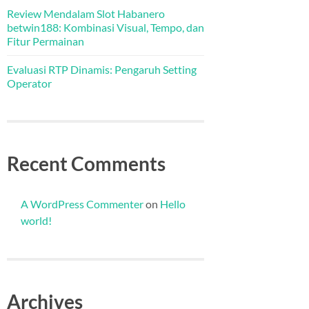
Review Mendalam Slot Habanero
betwin188: Kombinasi Visual, Tempo, dan
Fitur Permainan
Evaluasi RTP Dinamis: Pengaruh Setting
Operator
Recent Comments
A WordPress Commenter
on
Hello
world!
Archives