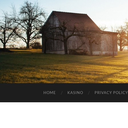
HOME
KASINO
PRIVACY POLICY