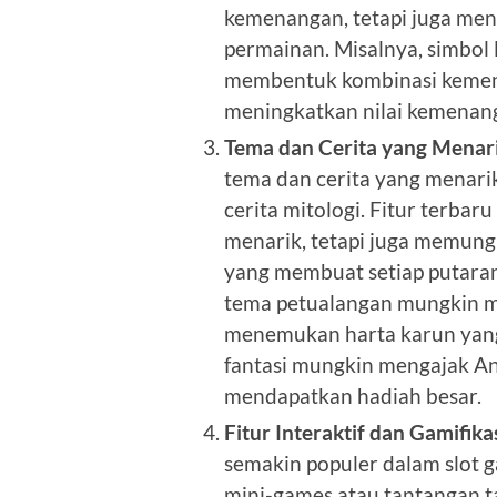
kemenangan, tetapi juga me
permainan. Misalnya, simbol 
membentuk kombinasi kemen
meningkatkan nilai kemenang
Tema dan Cerita yang Menar
tema dan cerita yang menarik
cerita mitologi. Fitur terba
menarik, tetapi juga memung
yang membuat setiap putaran 
tema petualangan mungkin 
menemukan harta karun yang
fantasi mungkin mengajak A
mendapatkan hadiah besar.
Fitur Interaktif dan Gamifika
semakin populer dalam slot
mini-games atau tantangan 