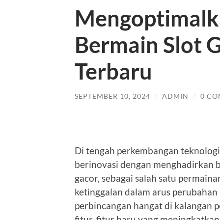
Mengoptimalk
Bermain Slot G
Terbaru
SEPTEMBER 10, 2024
/
ADMIN
/
0 C
Di tengah perkembangan teknologi 
berinovasi dengan menghadirkan be
gacor, sebagai salah satu permainan
ketinggalan dalam arus perubahan in
perbincangan hangat di kalangan 
fitur-fitur baru yang meningkatk