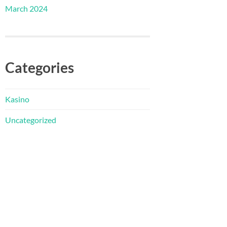
March 2024
Categories
Kasino
Uncategorized