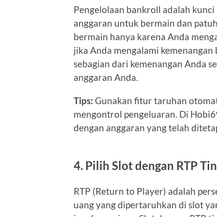
Pengelolaan bankroll adalah kunci
anggaran untuk bermain dan patuhi
bermain hanya karena Anda mengal
jika Anda mengalami kemenangan 
sebagian dari kemenangan Anda se
anggaran Anda.
Tips:
Gunakan fitur taruhan otomat
mengontrol pengeluaran. Di Hobi6
dengan anggaran yang telah diteta
4. Pilih Slot dengan RTP Tin
RTP (Return to Player) adalah pe
uang yang dipertaruhkan di slot y