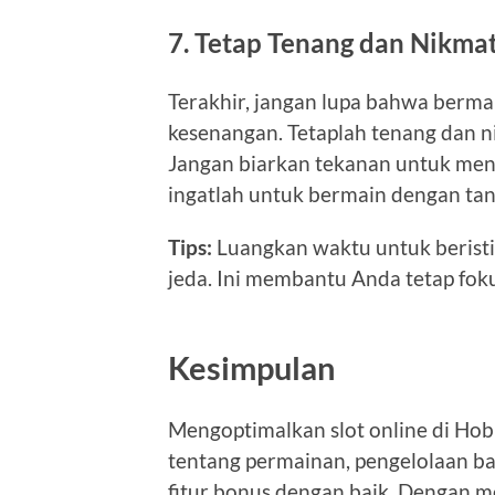
7. Tetap Tenang dan Nikma
Terakhir, jangan lupa bahwa berma
kesenangan. Tetaplah tenang dan 
Jangan biarkan tekanan untuk me
ingatlah untuk bermain dengan ta
Tips:
Luangkan waktu untuk beristi
jeda. Ini membantu Anda tetap fok
Kesimpulan
Mengoptimalkan slot online di 
tentang permainan, pengelolaan b
fitur bonus dengan baik. Dengan men