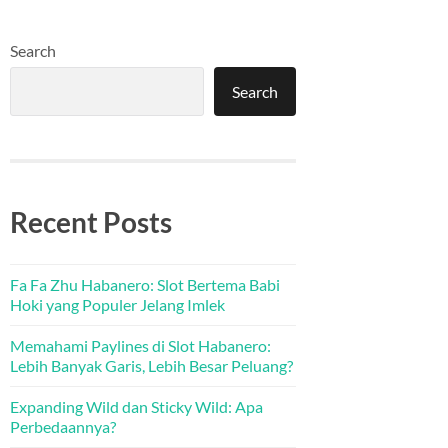
Search
Search
Recent Posts
Fa Fa Zhu Habanero: Slot Bertema Babi
Hoki yang Populer Jelang Imlek
Memahami Paylines di Slot Habanero:
Lebih Banyak Garis, Lebih Besar Peluang?
Expanding Wild dan Sticky Wild: Apa
Perbedaannya?