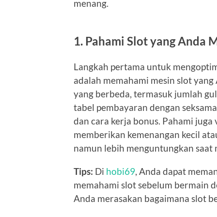
menang.
1. Pahami Slot yang Anda 
Langkah pertama untuk mengoptima
adalah memahami mesin slot yang An
yang berbeda, termasuk jumlah gulu
tabel pembayaran dengan seksama 
dan cara kerja bonus. Pahami juga v
memberikan kemenangan kecil ata
namun lebih menguntungkan saat 
Tips:
Di
hobi69
, Anda dapat meman
memahami slot sebelum bermain d
Anda merasakan bagaimana slot berf