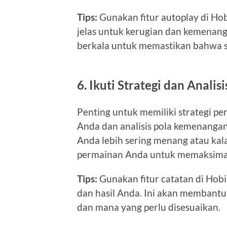
Tips:
Gunakan fitur autoplay di Ho
jelas untuk kerugian dan kemenan
berkala untuk memastikan bahwa 
6. Ikuti Strategi dan Analisi
Penting untuk memiliki strategi pe
Anda dan analisis pola kemenang
Anda lebih sering menang atau kal
permainan Anda untuk memaksimal
Tips:
Gunakan fitur catatan di Hobi
dan hasil Anda. Ini akan membantu
dan mana yang perlu disesuaikan.