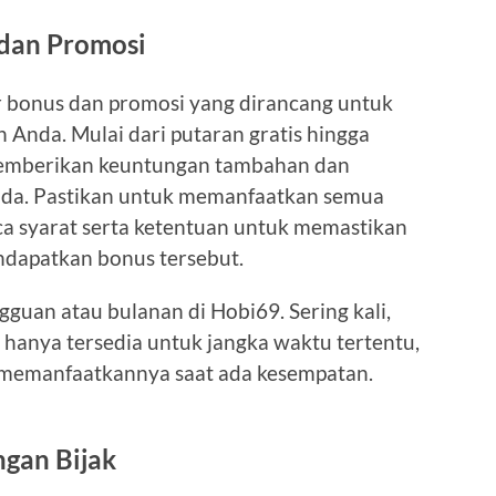
 dan Promosi
 bonus dan promosi yang dirancang untuk
Anda. Mulai dari putaran gratis hingga
sa memberikan keuntungan tambahan dan
da. Pastikan untuk memanfaatkan semua
a syarat serta ketentuan untuk memastikan
dapatkan bonus tersebut.
uan atau bulanan di Hobi69. Sering kali,
 hanya tersedia untuk jangka waktu tertentu,
 memanfaatkannya saat ada kesempatan.
ngan Bijak