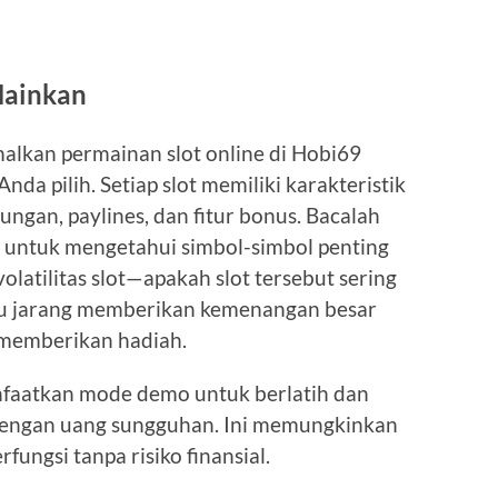
Mainkan
lkan permainan slot online di Hobi69
da pilih. Setiap slot memiliki karakteristik
ngan, paylines, dan fitur bonus. Bacalah
untuk mengetahui simbol-simbol penting
olatilitas slot—apakah slot tersebut sering
u jarang memberikan kemenangan besar
memberikan hadiah.
faatkan mode demo untuk berlatih dan
engan uang sungguhan. Ini memungkinkan
ungsi tanpa risiko finansial.