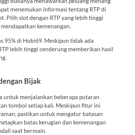
tinggi biasanya menawarkan peluang menang
dapat menemukan informasi tentang RTP di
t. Pilih slot dengan RTP yang lebih tinggi
a mendapatkan kemenangan.
as 95% di Hobi69. Meskipun tidak ada
TP lebih tinggi cenderung memberikan hasil
ng.
dengan Bijak
a untuk menjalankan beberapa putaran
n tombol setiap kali. Meskipun fitur ini
aman, pastikan untuk mengatur batasan
netapkan batas kerugian dan kemenangan
dali saat bermain.