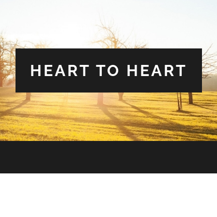
HEART TO HEART