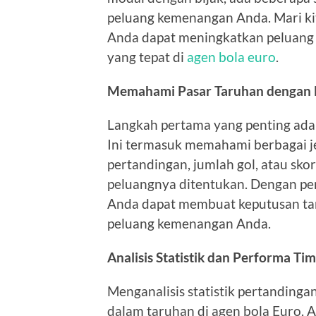
peluang kemenangan Anda. Mari kit
Anda dapat meningkatkan peluang
yang tepat di
agen bola euro
.
Memahami Pasar Taruhan dengan 
Langkah pertama yang penting ada
Ini termasuk memahami berbagai jen
pertandingan, jumlah gol, atau sk
peluangnya ditentukan. Dengan pe
Anda dapat membuat keputusan ta
peluang kemenangan Anda.
Analisis Statistik dan Performa Tim
Menganalisis statistik pertandinga
dalam taruhan di agen bola Euro. 