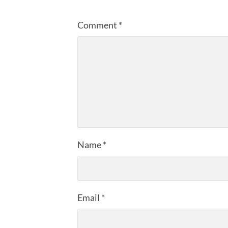
Comment
*
Name
*
Email
*