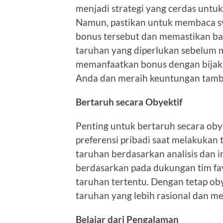
menjadi strategi yang cerdas unt
Namun, pastikan untuk membaca sy
bonus tersebut dan memastikan b
taruhan yang diperlukan sebelum 
memanfaatkan bonus dengan bijak,
Anda dan meraih keuntungan tam
Bertaruh secara Obyektif
Penting untuk bertaruh secara oby
preferensi pribadi saat melakukan 
taruhan berdasarkan analisis dan i
berdasarkan pada dukungan tim fa
taruhan tertentu. Dengan tetap o
taruhan yang lebih rasional dan 
Belajar dari Pengalaman