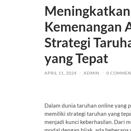
Meningkatkan
Kemenangan A
Strategi Taruh
yang Tepat
APRIL 11, 2024
/
ADMIN
/
0 COMMEN
Dalam dunia taruhan online yang 
memiliki strategi taruhan yang tep
menjadi kunci keberhasilan. Dari
modal dengan bijak, ada beberapa