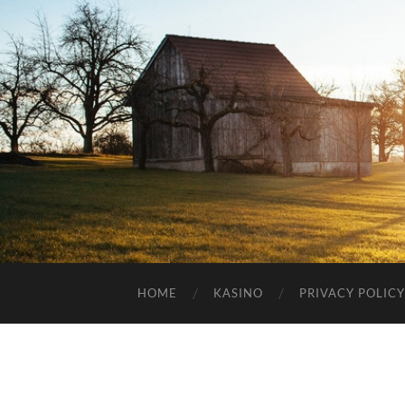
HOME
KASINO
PRIVACY POLICY