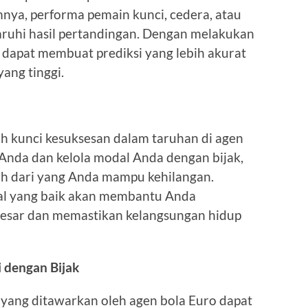
mnya, performa pemain kunci, cedera, atau
ruhi hasil pertandingan. Dengan melakukan
da dapat membuat prediksi yang lebih akurat
yang tinggi.
h kunci kesuksesan dalam taruhan di agen
 Anda dan kelola modal Anda dengan bijak,
ih dari yang Anda mampu kehilangan.
l yang baik akan membantu Anda
 besar dan memastikan kelangsungan hidup
 dengan Bijak
ang ditawarkan oleh agen bola Euro dapat