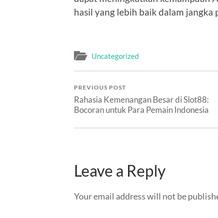
hasil yang lebih baik dalam jangka 
Uncategorized
PREVIOUS POST
Rahasia Kemenangan Besar di Slot88:
Bocoran untuk Para Pemain Indonesia
Leave a Reply
Your email address will not be publish