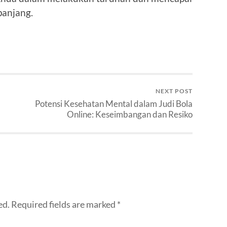
panjang.
NEXT POST
Potensi Kesehatan Mental dalam Judi Bola
Online: Keseimbangan dan Resiko
ed.
Required fields are marked
*