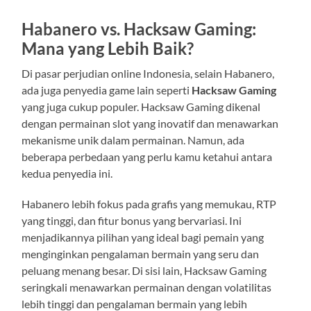
Habanero vs. Hacksaw Gaming:
Mana yang Lebih Baik?
Di pasar perjudian online Indonesia, selain Habanero,
ada juga penyedia game lain seperti
Hacksaw Gaming
yang juga cukup populer. Hacksaw Gaming dikenal
dengan permainan slot yang inovatif dan menawarkan
mekanisme unik dalam permainan. Namun, ada
beberapa perbedaan yang perlu kamu ketahui antara
kedua penyedia ini.
Habanero lebih fokus pada grafis yang memukau, RTP
yang tinggi, dan fitur bonus yang bervariasi. Ini
menjadikannya pilihan yang ideal bagi pemain yang
menginginkan pengalaman bermain yang seru dan
peluang menang besar. Di sisi lain, Hacksaw Gaming
seringkali menawarkan permainan dengan volatilitas
lebih tinggi dan pengalaman bermain yang lebih