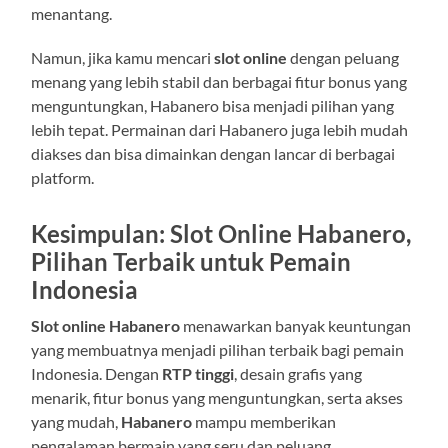
menantang.
Namun, jika kamu mencari
slot online
dengan peluang
menang yang lebih stabil dan berbagai fitur bonus yang
menguntungkan, Habanero bisa menjadi pilihan yang
lebih tepat. Permainan dari Habanero juga lebih mudah
diakses dan bisa dimainkan dengan lancar di berbagai
platform.
Kesimpulan: Slot Online Habanero,
Pilihan Terbaik untuk Pemain
Indonesia
Slot online Habanero
menawarkan banyak keuntungan
yang membuatnya menjadi pilihan terbaik bagi pemain
Indonesia. Dengan
RTP tinggi
, desain grafis yang
menarik, fitur bonus yang menguntungkan, serta akses
yang mudah,
Habanero
mampu memberikan
pengalaman bermain yang seru dan peluang