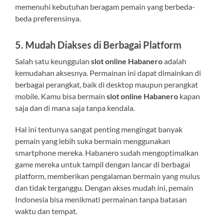
memenuhi kebutuhan beragam pemain yang berbeda-
beda preferensinya.
5.
Mudah Diakses di Berbagai Platform
Salah satu keunggulan
slot online Habanero
adalah
kemudahan aksesnya. Permainan ini dapat dimainkan di
berbagai perangkat, baik di desktop maupun perangkat
mobile. Kamu bisa bermain
slot online Habanero
kapan
saja dan di mana saja tanpa kendala.
Hal ini tentunya sangat penting mengingat banyak
pemain yang lebih suka bermain menggunakan
smartphone mereka. Habanero sudah mengoptimalkan
game mereka untuk tampil dengan lancar di berbagai
platform, memberikan pengalaman bermain yang mulus
dan tidak terganggu. Dengan akses mudah ini, pemain
Indonesia bisa menikmati permainan tanpa batasan
waktu dan tempat.