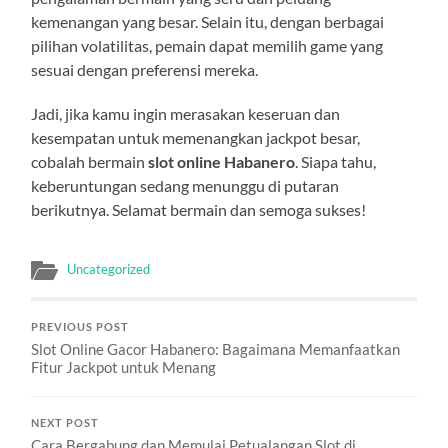
kemenangan yang besar. Selain itu, dengan berbagai
pilihan volatilitas, pemain dapat memilih game yang
sesuai dengan preferensi mereka.
Jadi, jika kamu ingin merasakan keseruan dan
kesempatan untuk memenangkan jackpot besar,
cobalah bermain
slot online Habanero
. Siapa tahu,
keberuntungan sedang menunggu di putaran
berikutnya. Selamat bermain dan semoga sukses!
Uncategorized
PREVIOUS POST
Slot Online Gacor Habanero: Bagaimana Memanfaatkan
Fitur Jackpot untuk Menang
NEXT POST
Cara Bergabung dan Memulai Petualangan Slot di