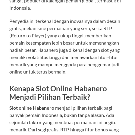
sangat populer di kalangan pemain global, termasuk di
Indonesia.
Penyedia ini terkenal dengan inovasinya dalam desain
grafis, mekanisme permainan yang seru, serta RTP
(Return to Player) yang cukup tinggi, memberikan
pemain kesempatan lebih besar untuk memenangkan
hadiah besar. Habanero juga dikenal dengan slot yang
memiliki volatilitas tinggi dan menawarkan fitur-fitur
menarik yang mampu menggoda para penggemar judi
online untuk terus bermain.
Kenapa Slot Online Habanero
Menjadi Pilihan Terbaik?
Slot online Habanero
menjadi pilihan terbaik bagi
banyak pemain Indonesia, bukan tanpa alasan. Ada
sejumlah faktor yang membuat permainan ini begitu
menarik. Dari segi grafis, RTP, hingga fitur bonus yang