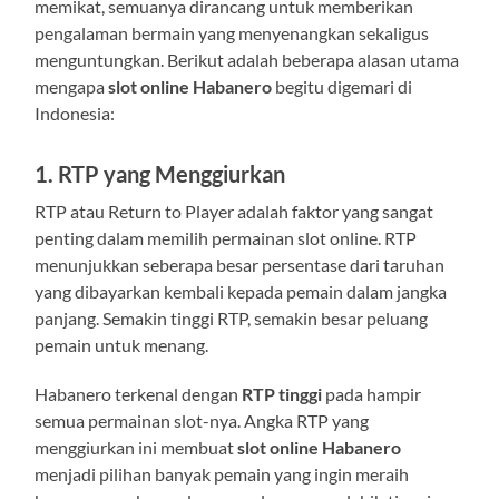
memikat, semuanya dirancang untuk memberikan
pengalaman bermain yang menyenangkan sekaligus
menguntungkan. Berikut adalah beberapa alasan utama
mengapa
slot online Habanero
begitu digemari di
Indonesia:
1.
RTP yang Menggiurkan
RTP atau Return to Player adalah faktor yang sangat
penting dalam memilih permainan slot online. RTP
menunjukkan seberapa besar persentase dari taruhan
yang dibayarkan kembali kepada pemain dalam jangka
panjang. Semakin tinggi RTP, semakin besar peluang
pemain untuk menang.
Habanero terkenal dengan
RTP tinggi
pada hampir
semua permainan slot-nya. Angka RTP yang
menggiurkan ini membuat
slot online Habanero
menjadi pilihan banyak pemain yang ingin meraih