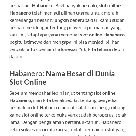
perhatian:
Habanero
. Bagi banyak pemain,
slot online
Habanero
telah menjadi pilihan utama untuk meraih
kemenangan besar. Mungkin beberapa dari kamu sudah
pernah mendengar tentang penyedia permainan yang
satu ini, tetapi apa yang membuat
slot online Habanero
begitu istimewa dan mengapa ini bisa menjadi pilihan
terbaik untuk pemain Indonesia? Yuk, kita telusuri lebih
dalam.
Habanero: Nama Besar di Dunia
Slot Online
Sebelum membahas lebih lanjut tentang
slot online
Habanero
, mari kita kenali sedikit tentang penyedia
permainan ini. Habanero adalah salah satu pengembang
game slot online terkemuka yang sudah beroperasi sejak
lama. Dengan pengalaman bertahun-tahun, Habanero
telah sukses menciptakan sejumlah permainan slot yang