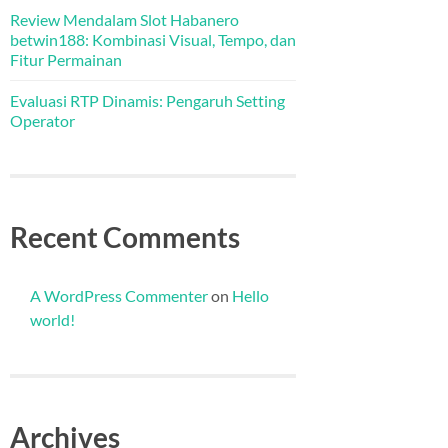
Review Mendalam Slot Habanero
betwin188: Kombinasi Visual, Tempo, dan
Fitur Permainan
Evaluasi RTP Dinamis: Pengaruh Setting
Operator
Recent Comments
A WordPress Commenter
on
Hello
world!
Archives