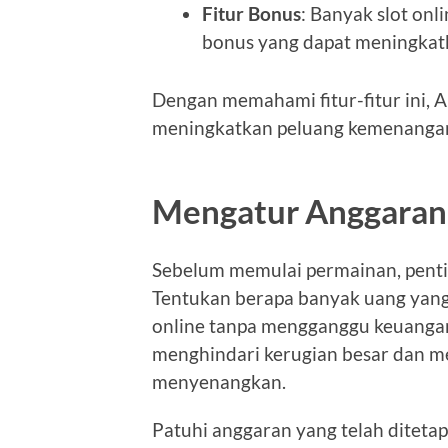
Fitur Bonus
: Banyak slot on
bonus yang dapat meningkat
Dengan memahami fitur-fitur ini, 
meningkatkan peluang kemenanga
Mengatur Anggaran
Sebelum memulai permainan, penti
Tentukan berapa banyak uang yang
online tanpa mengganggu keuangan
menghindari kerugian besar dan m
menyenangkan.
Patuhi anggaran yang telah ditet