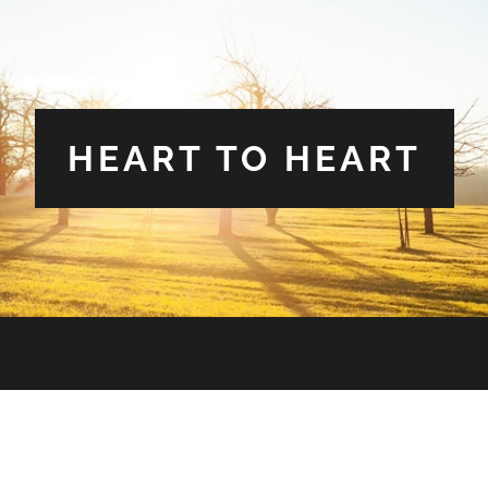
HEART TO HEART