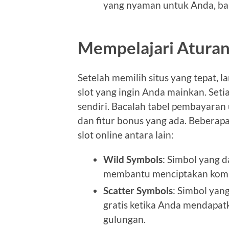
yang nyaman untuk Anda, bai
Mempelajari Aturan
Setelah memilih situs yang tepat, 
slot yang ingin Anda mainkan. Seti
sendiri. Bacalah tabel pembayara
dan fitur bonus yang ada. Beberap
slot online antara lain:
Wild Symbols
: Simbol yang 
membantu menciptakan komb
Scatter Symbols
: Simbol yan
gratis ketika Anda mendapatka
gulungan.