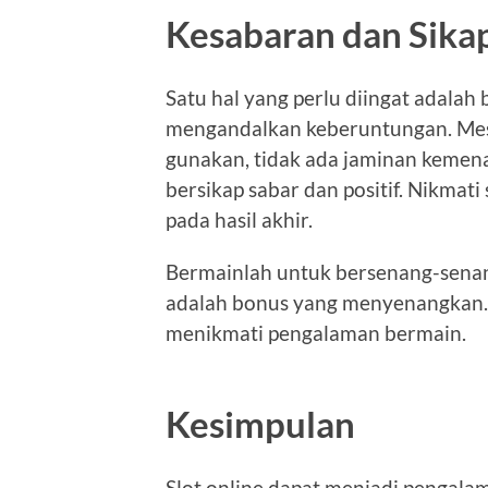
Kesabaran dan Sikap
Satu hal yang perlu diingat adalah
mengandalkan keberuntungan. Mesk
gunakan, tidak ada jaminan kemena
bersikap sabar dan positif. Nikmati
pada hasil akhir.
Bermainlah untuk bersenang-senan
adalah bonus yang menyenangkan. 
menikmati pengalaman bermain.
Kesimpulan
Slot online dapat menjadi pengala