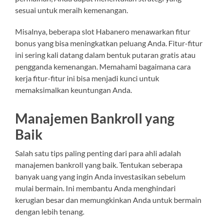
sesuai untuk meraih kemenangan.
Misalnya, beberapa slot Habanero menawarkan fitur
bonus yang bisa meningkatkan peluang Anda. Fitur-fitur
ini sering kali datang dalam bentuk putaran gratis atau
pengganda kemenangan. Memahami bagaimana cara
kerja fitur-fitur ini bisa menjadi kunci untuk
memaksimalkan keuntungan Anda.
Manajemen Bankroll yang
Baik
Salah satu tips paling penting dari para ahli adalah
manajemen bankroll yang baik. Tentukan seberapa
banyak uang yang ingin Anda investasikan sebelum
mulai bermain. Ini membantu Anda menghindari
kerugian besar dan memungkinkan Anda untuk bermain
dengan lebih tenang.