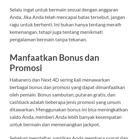
Selalu ingat untuk bermain sesuai dengan anggaran
Anda. Jika Anda telah mencapai batas tersebut, jangan
ragu untuk berhenti. Ini bukan hanya tentang meraih
kemenangan, tetapi juga tentang menikmati
pengalaman bermain tanpa tekanan.
Manfaatkan Bonus dan
Promosi
Habanero dan Next 4D sering kali menawarkan
berbagai bonus dan promosi yang dapat dimanfaatkan
oleh pemain. Bonus sambutan, putaran gratis, dan
cashback adalah beberapa jenis promosi yang umum
ditawarkan. Menggunakan bonus ini bisa meningkatkan
saldo Anda, memberi Anda lebih banyak kesempatan
untuk bermain dan memenangkan jackpot.
Sebelum mendaftar, pastikan Anda membaca syarat dan