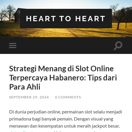
HEART TO HEART
Toggle
Toggle
search
mobile
field
menu
Strategi Menang di Slot Online
Terpercaya Habanero: Tips dari
Para Ahli
SEPTEMBER 29, 2024
/
0 COMMENTS
Di dunia perjudian online, permainan slot selalu menjadi
primadona bagi banyak pemain. Dengan visual yang
menawan dan kesempatan untuk meraih jackpot besar,