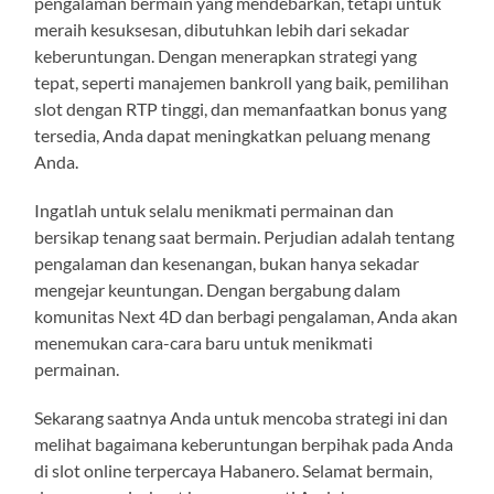
pengalaman bermain yang mendebarkan, tetapi untuk
meraih kesuksesan, dibutuhkan lebih dari sekadar
keberuntungan. Dengan menerapkan strategi yang
tepat, seperti manajemen bankroll yang baik, pemilihan
slot dengan RTP tinggi, dan memanfaatkan bonus yang
tersedia, Anda dapat meningkatkan peluang menang
Anda.
Ingatlah untuk selalu menikmati permainan dan
bersikap tenang saat bermain. Perjudian adalah tentang
pengalaman dan kesenangan, bukan hanya sekadar
mengejar keuntungan. Dengan bergabung dalam
komunitas Next 4D dan berbagi pengalaman, Anda akan
menemukan cara-cara baru untuk menikmati
permainan.
Sekarang saatnya Anda untuk mencoba strategi ini dan
melihat bagaimana keberuntungan berpihak pada Anda
di slot online terpercaya Habanero. Selamat bermain,