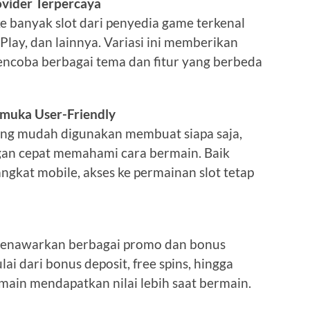
ovider Terpercaya
 banyak slot dari penyedia game terkenal
Play, dan lainnya. Variasi ini memberikan
ncoba berbagai tema dan fitur yang berbeda
muka User-Friendly
ang mudah digunakan membuat siapa saja,
gan cepat memahami cara bermain. Baik
gkat mobile, akses ke permainan slot tetap
 menawarkan berbagai promo dan bonus
ai dari bonus deposit, free spins, hingga
in mendapatkan nilai lebih saat bermain.