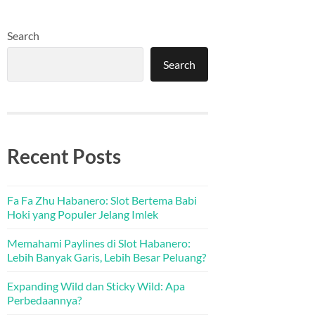
Search
Search
Recent Posts
Fa Fa Zhu Habanero: Slot Bertema Babi
Hoki yang Populer Jelang Imlek
Memahami Paylines di Slot Habanero:
Lebih Banyak Garis, Lebih Besar Peluang?
Expanding Wild dan Sticky Wild: Apa
Perbedaannya?