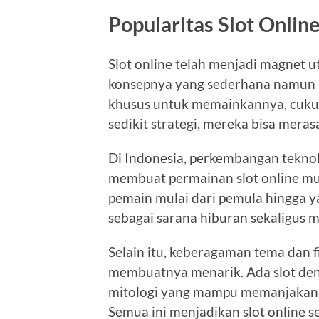
Popularitas Slot Online
Slot online telah menjadi magnet u
konsepnya yang sederhana namun m
khusus untuk memainkannya, cuk
sedikit strategi, mereka bisa mer
Di Indonesia, perkembangan teknol
membuat permainan slot online mu
pemain mulai dari pemula hingga 
sebagai sarana hiburan sekaligus 
Selain itu, keberagaman tema dan 
membuatnya menarik. Ada slot deng
mitologi yang mampu memanjakan 
Semua ini menjadikan slot online seb