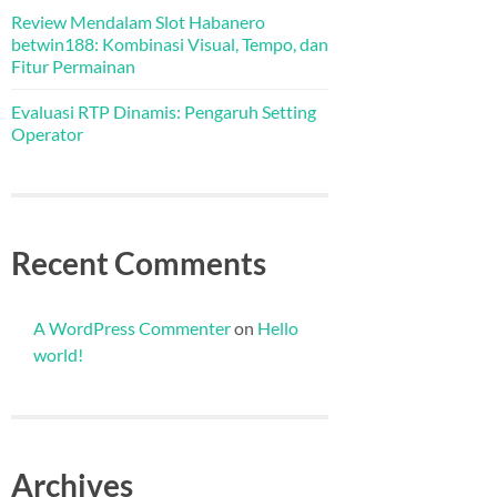
Review Mendalam Slot Habanero
betwin188: Kombinasi Visual, Tempo, dan
Fitur Permainan
Evaluasi RTP Dinamis: Pengaruh Setting
Operator
Recent Comments
A WordPress Commenter
on
Hello
world!
Archives