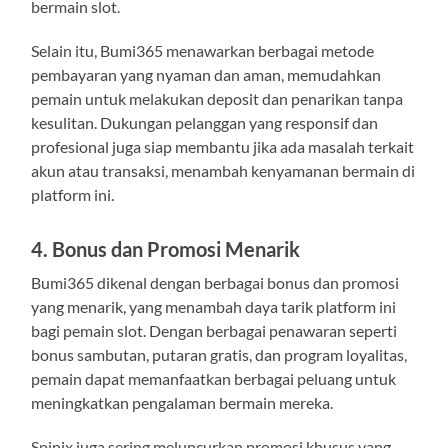
bermain slot.
Selain itu, Bumi365 menawarkan berbagai metode
pembayaran yang nyaman dan aman, memudahkan
pemain untuk melakukan deposit dan penarikan tanpa
kesulitan. Dukungan pelanggan yang responsif dan
profesional juga siap membantu jika ada masalah terkait
akun atau transaksi, menambah kenyamanan bermain di
platform ini.
4.
Bonus dan Promosi Menarik
Bumi365 dikenal dengan berbagai bonus dan promosi
yang menarik, yang menambah daya tarik platform ini
bagi pemain slot. Dengan berbagai penawaran seperti
bonus sambutan, putaran gratis, dan program loyalitas,
pemain dapat memanfaatkan berbagai peluang untuk
meningkatkan pengalaman bermain mereka.
Spinix juga sering meluncurkan promosi khusus yang