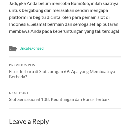
Jadi, jika Anda belum mencoba Bumi365, inilah saatnya
untuk bergabung dan merasakan sendiri mengapa
platform ini begitu dicintai oleh para pemain slot di
Indonesia. Selamat bermain dan semoga setiap putaran
membawa Anda pada keberuntungan yang tak terduga!
Uncategorized
PREVIOUS POST
Fitur Terbaru di Slot Juragan 69: Apa yang Membuatnya
Berbeda?
NEXT POST
Slot Sensasional 138: Keuntungan dan Bonus Terbaik
Leave a Reply