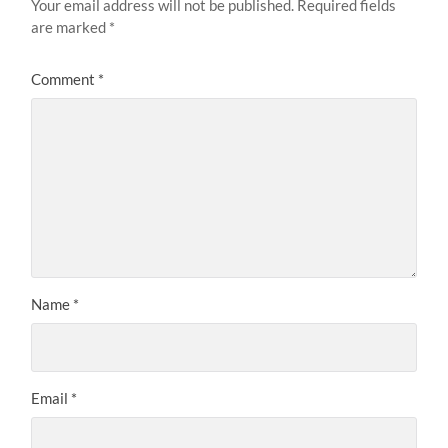
Your email address will not be published.
Required fields
are marked
*
Comment
*
Name
*
Email
*