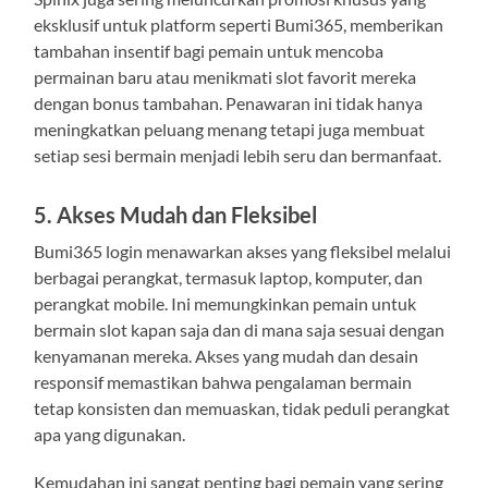
eksklusif untuk platform seperti Bumi365, memberikan
tambahan insentif bagi pemain untuk mencoba
permainan baru atau menikmati slot favorit mereka
dengan bonus tambahan. Penawaran ini tidak hanya
meningkatkan peluang menang tetapi juga membuat
setiap sesi bermain menjadi lebih seru dan bermanfaat.
5.
Akses Mudah dan Fleksibel
Bumi365 login menawarkan akses yang fleksibel melalui
berbagai perangkat, termasuk laptop, komputer, dan
perangkat mobile. Ini memungkinkan pemain untuk
bermain slot kapan saja dan di mana saja sesuai dengan
kenyamanan mereka. Akses yang mudah dan desain
responsif memastikan bahwa pengalaman bermain
tetap konsisten dan memuaskan, tidak peduli perangkat
apa yang digunakan.
Kemudahan ini sangat penting bagi pemain yang sering