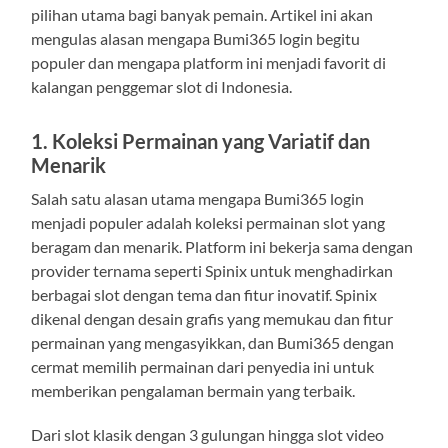
pilihan utama bagi banyak pemain. Artikel ini akan
mengulas alasan mengapa Bumi365 login begitu
populer dan mengapa platform ini menjadi favorit di
kalangan penggemar slot di Indonesia.
1.
Koleksi Permainan yang Variatif dan
Menarik
Salah satu alasan utama mengapa Bumi365 login
menjadi populer adalah koleksi permainan slot yang
beragam dan menarik. Platform ini bekerja sama dengan
provider ternama seperti Spinix untuk menghadirkan
berbagai slot dengan tema dan fitur inovatif. Spinix
dikenal dengan desain grafis yang memukau dan fitur
permainan yang mengasyikkan, dan Bumi365 dengan
cermat memilih permainan dari penyedia ini untuk
memberikan pengalaman bermain yang terbaik.
Dari slot klasik dengan 3 gulungan hingga slot video