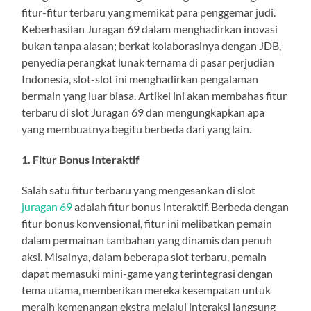
fitur-fitur terbaru yang memikat para penggemar judi.
Keberhasilan Juragan 69 dalam menghadirkan inovasi
bukan tanpa alasan; berkat kolaborasinya dengan JDB,
penyedia perangkat lunak ternama di pasar perjudian
Indonesia, slot-slot ini menghadirkan pengalaman
bermain yang luar biasa. Artikel ini akan membahas fitur
terbaru di slot Juragan 69 dan mengungkapkan apa
yang membuatnya begitu berbeda dari yang lain.
1. Fitur Bonus Interaktif
Salah satu fitur terbaru yang mengesankan di slot
juragan 69
adalah fitur bonus interaktif. Berbeda dengan
fitur bonus konvensional, fitur ini melibatkan pemain
dalam permainan tambahan yang dinamis dan penuh
aksi. Misalnya, dalam beberapa slot terbaru, pemain
dapat memasuki mini-game yang terintegrasi dengan
tema utama, memberikan mereka kesempatan untuk
meraih kemenangan ekstra melalui interaksi langsung