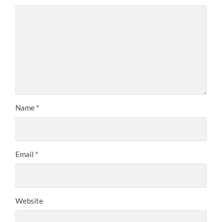
Name
*
Email
*
Website