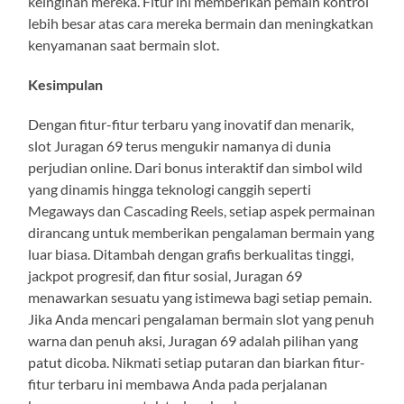
keinginan mereka. Fitur ini memberikan pemain kontrol
lebih besar atas cara mereka bermain dan meningkatkan
kenyamanan saat bermain slot.
Kesimpulan
Dengan fitur-fitur terbaru yang inovatif dan menarik,
slot Juragan 69 terus mengukir namanya di dunia
perjudian online. Dari bonus interaktif dan simbol wild
yang dinamis hingga teknologi canggih seperti
Megaways dan Cascading Reels, setiap aspek permainan
dirancang untuk memberikan pengalaman bermain yang
luar biasa. Ditambah dengan grafis berkualitas tinggi,
jackpot progresif, dan fitur sosial, Juragan 69
menawarkan sesuatu yang istimewa bagi setiap pemain.
Jika Anda mencari pengalaman bermain slot yang penuh
warna dan penuh aksi, Juragan 69 adalah pilihan yang
patut dicoba. Nikmati setiap putaran dan biarkan fitur-
fitur terbaru ini membawa Anda pada perjalanan