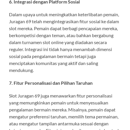
6. Integrasi dengan Platform Sosial
Dalam upaya untuk meningkatkan keterlibatan pemain,
Juragan 69 telah mengintegrasikan fitur sosial ke dalam
slot mereka. Pemain dapat berbagi pencapaian mereka,
berkompetisi dengan teman, atau bahkan bergabung
dalam turnamen slot online yang diadakan secara
reguler. Integrasi ini tidak hanya menambah dimensi
sosial pada pengalaman bermain tetapi juga
menciptakan komunitas yang aktif dan saling
mendukung.
7. Fitur Personalisasi dan Pilihan Taruhan
Slot Juragan 69 juga menawarkan fitur personalisasi
yang memungkinkan pemain untuk menyesuaikan
pengalaman bermain mereka. Misalnya, pemain dapat
mengatur preferensi taruhan, memilih tema permainan,
atau mengatur tampilan antarmuka sesuai dengan