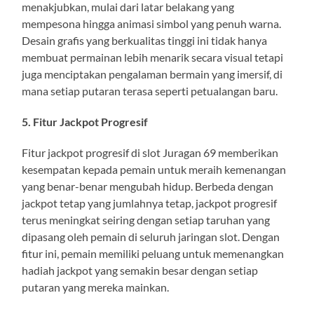
menakjubkan, mulai dari latar belakang yang
mempesona hingga animasi simbol yang penuh warna.
Desain grafis yang berkualitas tinggi ini tidak hanya
membuat permainan lebih menarik secara visual tetapi
juga menciptakan pengalaman bermain yang imersif, di
mana setiap putaran terasa seperti petualangan baru.
5. Fitur Jackpot Progresif
Fitur jackpot progresif di slot Juragan 69 memberikan
kesempatan kepada pemain untuk meraih kemenangan
yang benar-benar mengubah hidup. Berbeda dengan
jackpot tetap yang jumlahnya tetap, jackpot progresif
terus meningkat seiring dengan setiap taruhan yang
dipasang oleh pemain di seluruh jaringan slot. Dengan
fitur ini, pemain memiliki peluang untuk memenangkan
hadiah jackpot yang semakin besar dengan setiap
putaran yang mereka mainkan.