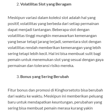
Volatilitas Slot yang Beragam
Meskipun variasi dalam koleksi slot adalah hal yang
positif, volatilitas yang berbeda dari setiap permainan
dapat menjadi tantangan. Beberapa slot dengan
volatilitas tinggi mungkin menawarkan kemenangan
yang besar tetapi jarang terjadi, sementara slot dengan
volatilitas rendah memberikan kemenangan yang lebih
sering tetapi lebih kecil. Hal ini bisa membuat sulit bagi
pemain untuk menemukan slot yang sesuai dengan gaya
permainan dan toleransi risiko mereka.
Bonus yang Sering Berubah
Fitur bonus dan promosi di Kinghorsetoto bisa berubah
dari waktu ke waktu. Meskipun ini memberikan peluang
baru untuk mendapatkan keuntungan, perubahan yang
sering bisa membuat pemain merasa kurang yakin