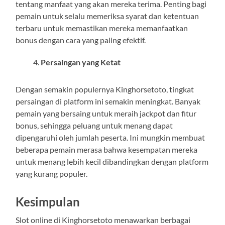
tentang manfaat yang akan mereka terima. Penting bagi
pemain untuk selalu memeriksa syarat dan ketentuan
terbaru untuk memastikan mereka memanfaatkan
bonus dengan cara yang paling efektif.
Persaingan yang Ketat
Dengan semakin populernya Kinghorsetoto, tingkat
persaingan di platform ini semakin meningkat. Banyak
pemain yang bersaing untuk meraih jackpot dan fitur
bonus, sehingga peluang untuk menang dapat
dipengaruhi oleh jumlah peserta. Ini mungkin membuat
beberapa pemain merasa bahwa kesempatan mereka
untuk menang lebih kecil dibandingkan dengan platform
yang kurang populer.
Kesimpulan
Slot online di Kinghorsetoto menawarkan berbagai