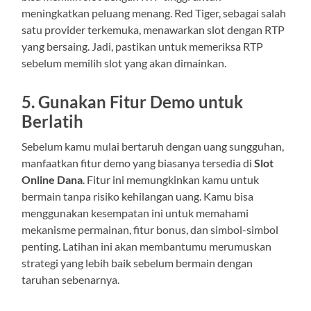
meningkatkan peluang menang. Red Tiger, sebagai salah
satu provider terkemuka, menawarkan slot dengan RTP
yang bersaing. Jadi, pastikan untuk memeriksa RTP
sebelum memilih slot yang akan dimainkan.
5.
Gunakan Fitur Demo untuk
Berlatih
Sebelum kamu mulai bertaruh dengan uang sungguhan,
manfaatkan fitur demo yang biasanya tersedia di
Slot
Online Dana
. Fitur ini memungkinkan kamu untuk
bermain tanpa risiko kehilangan uang. Kamu bisa
menggunakan kesempatan ini untuk memahami
mekanisme permainan, fitur bonus, dan simbol-simbol
penting. Latihan ini akan membantumu merumuskan
strategi yang lebih baik sebelum bermain dengan
taruhan sebenarnya.