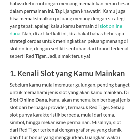
bahwa keberuntungan memang memainkan peran besar
dalam permainan ini. Tapi, jangan khawatir! Kamu juga
bisa memaksimalkan peluang menang dengan strategi
yang tepat, apalagi kalau kamu bermain di
slot online
dana
. Nah, di artikel kali ini, kita bakal bahas beberapa
strategi cerdas untuk meningkatkan peluang menang di
slot online, dengan sedikit sentuhan dari brand terkenal
seperti Red Tiger. Jadi, simak terus ya!
1.
Kenali Slot yang Kamu Mainkan
Sebelum kamu mulai memutar gulungan, penting banget
untuk memahami jenis slot yang akan kamu mainkan. Di
Slot Online Dana
, kamu akan menemukan berbagai jenis
slot dari berbagai provider, termasuk Red Tiger. Setiap
slot punya karakteristik berbeda, mulai dari tema,
simbol, hingga mekanisme permainan. Misalnya, slot
dari Red Tiger terkenal dengan grafisnya yang ciamik
dan fitur bonus yang menggiurkan. Luangkan waktu