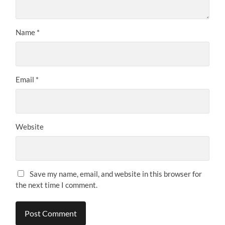
Name
*
Email
*
Website
Save my name, email, and website in this browser for
the next time I comment.